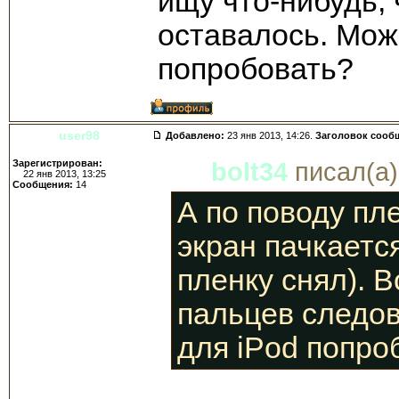
ищу что-нибудь,
оставалось. Мож
попробовать?
user98
Добавлено:
23 янв 2013, 14:26.
Заголовок сооб
Зарегистрирован:
bolt34
писал(а)
22 янв 2013, 13:25
Сообщения:
14
А по поводу пл
экран пачкаетс
пленку снял). В
пальцев следов
для iPod попро