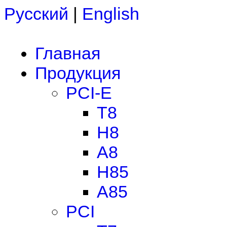
Русский
|
English
Главная
Продукция
PCI-E
T8
H8
A8
H85
A85
PCI