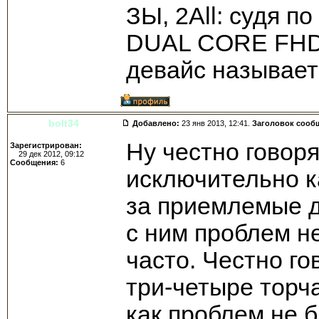
ЗЫ, 2All: судя по
DUAL CORE FHD" 
девайс называет
bolt34
Добавлено:
23 янв 2013, 12:41.
Заголовок сооб
Ну честно говоря
Зарегистрирован:
29 дек 2012, 09:12
Сообщения:
6
исключительно ка
за приемлемые д
с ним проблем не
часто. Честно го
три-четыре торч
как проблем не б