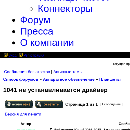
Коннекторы
Форум
Пресса
О компании
Вход
Регистрация
Текущее вре
Сообщения без ответов
|
Активные темы
Список форумов
»
Аппаратное обеспечение
»
Планшеты
1041 не устанавливается драйвер
Страница
1
из
1
[ 1 сообщение ]
Версия для печати
Автор
Сообщ
avtor.mtv
Добавлено:
09 май 2014, 10:58.
Заголовок сооб