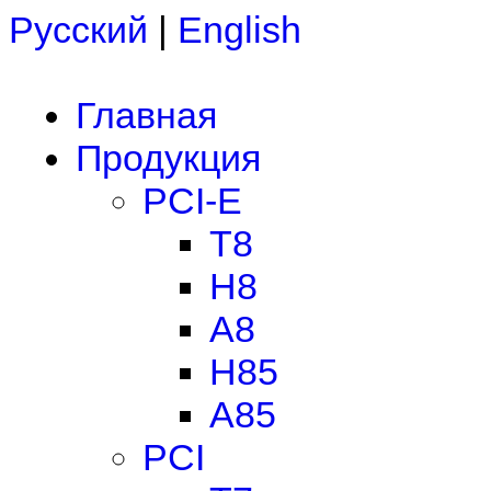
Русский
|
English
Главная
Продукция
PCI-E
T8
H8
A8
H85
A85
PCI