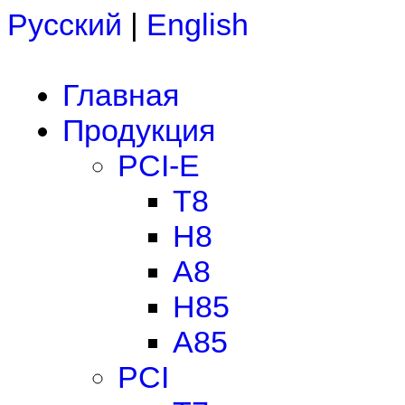
Русский
|
English
Главная
Продукция
PCI-E
T8
H8
A8
H85
A85
PCI