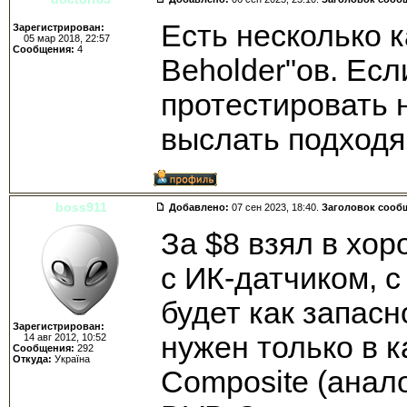
Есть несколько 
Зарегистрирован:
05 мар 2018, 22:57
Сообщения:
4
Beholder"ов. Есл
протестировать 
выслать подходя
boss911
Добавлено:
07 сен 2023, 18:40.
Заголовок сооб
За $8 взял в хо
с ИК-датчиком, с
будет как запасн
Зарегистрирован:
нужен только в к
14 авг 2012, 10:52
Сообщения:
292
Откуда:
Україна
Composite (анало