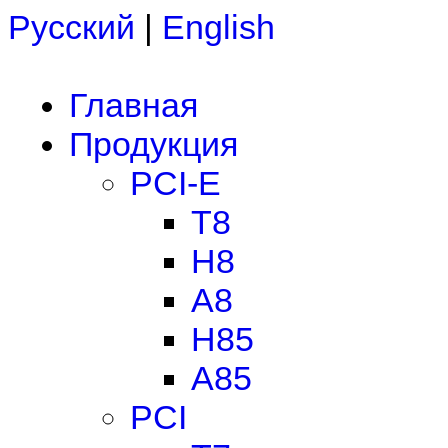
Русский
|
English
Главная
Продукция
PCI-E
T8
H8
A8
H85
A85
PCI