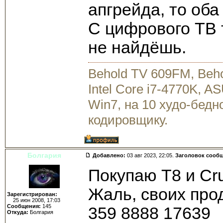
апгрейда, то оба
С цифрового ТВ т
не найдёшь.
Behold TV 609FM, Beh
Intel Core i7-4770K, 
Win7, на 10 худо-бедн
кодировщику.
Болгария
Добавлено:
03 авг 2023, 22:05.
Заголовок сооб
Покупаю Т8 и Cru
Жаль, своих про
Зарегистрирован:
25 июн 2008, 17:03
Сообщения:
145
359 8888 17639
Откуда:
Болгария