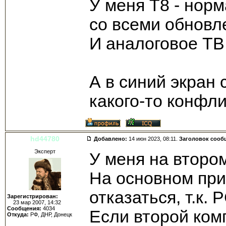
У меня T8 - нор
со всеми обновл
И аналоговое ТВ
А в синий экран 
какого-то конфл
hd44780
Добавлено:
14 июн 2023, 08:11.
Заголовок сооб
Эксперт
У меня на второ
На основном при
отказаться, т.к. P
Зарегистрирован:
23 мар 2007, 14:32
Сообщения:
4034
Если второй ком
Откуда:
РФ, ДНР, Донецк