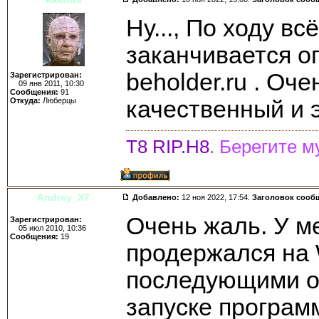
Ну..., По ходу вс
заканчивается о
beholder.ru . Оч
Зарегистрирован:
09 янв 2011, 10:30
Сообщения:
91
Откуда:
Люберцы
качественный и 
Т8 RIP.H8
.
Берегите м
Andrey_X7
Добавлено:
12 ноя 2022, 17:54.
Заголовок сооб
Очень жаль. У ме
Зарегистрирован:
05 июл 2010, 10:36
Сообщения:
19
продержался на 
последующими о
запуске програм