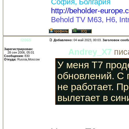
София, Болгария
http://beholder-europe.
Behold TV M63, H6, Intr
f2065
Добавлено:
04 май 2023, 00:03.
Заголовок сооб
Зарегистрирован:
Andrey_X7
писа
28 сен 2006, 05:01
Сообщения:
830
Откуда:
Russia,Moscow
У меня Т7 прод
обновлений. С
не работает. П
вылетает в сини