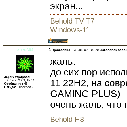
экран...
Behold TV T7
Windows-11
alex-604
Добавлено:
13 ноя 2022, 00:20.
Заголовок сооб
жаль.
до сих пор испол
Зарегистрирован:
11 22H2, на сов
07 июл 2009, 15:44
Сообщения:
43
Откуда:
Тирасполь
GAMING PLUS)
очень жаль, что 
Behold H8