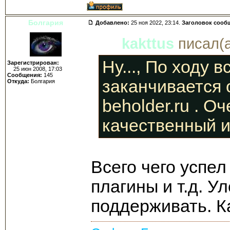
Болгария
Добавлено:
25 ноя 2022, 23:14.
Заголовок сооб
kakttus
писал(а
Ну..., По ходу в
Зарегистрирован:
25 июн 2008, 17:03
Сообщения:
145
заканчивается
Откуда:
Болгария
beholder.ru . О
качественный и
Всего чего успел
плагины и т.д. У
поддерживать. К