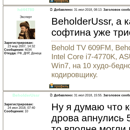
hd44780
Добавлено:
31 июл 2018, 08:13.
Заголовок сооб
Эксперт
BeholderUssr, а 
софтина уже три
Зарегистрирован:
Behold TV 609FM, Beh
23 мар 2007, 14:32
Сообщения:
4034
Откуда:
РФ, ДНР, Донецк
Intel Core i7-4770K, 
Win7, на 10 худо-бедн
кодировщику.
BeholderUssr
Добавлено:
31 июл 2018, 15:55.
Заголовок сооб
Ну я думаю что 
Зарегистрирован:
24 июл 2018, 07:40
Сообщения:
10
дрова апнулись 5
то вполне могли 