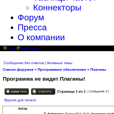
Коннекторы
Форум
Пресса
О компании
Вход
Регистрация
Сообщения без ответов
|
Активные темы
Список форумов
»
Программное обеспечение
»
Плагины
Программа не видит Плагины!
Страница
1
из
1
[ Сообщений: 5 ]
Версия для печати
Автор
nikitos
Добавлено:
05 фев 2013, 18:24.
Заголовок соо