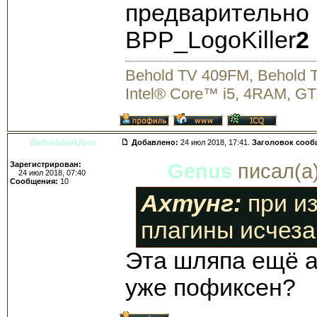
предварительно
BPP_LogoKiller
2
Behold TV 409FM, Behold
Intel® Core™ i5, 4RAM, GT
BeholderUssr
Добавлено:
24 июл 2018, 17:41.
Заголовок сооб
Зарегистрирован:
Genus
писал(а)
24 июл 2018, 07:40
Сообщения:
10
Ахтунг:
при из
плагины исчеза
Эта шляпа ещё а
уже пофиксен?