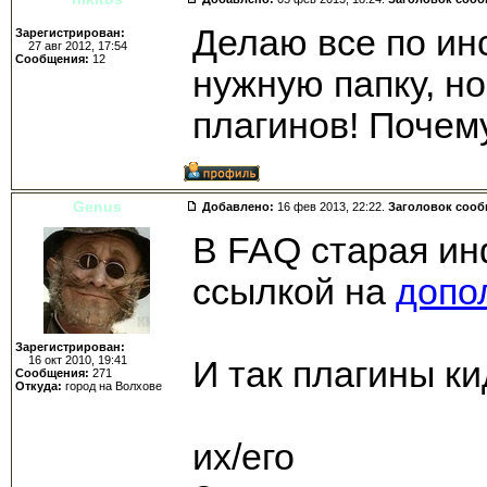
Делаю все по ин
Зарегистрирован:
27 авг 2012, 17:54
Сообщения:
12
нужную папку, н
плагинов! Почем
Genus
Добавлено:
16 фев 2013, 22:22.
Заголовок соо
В FAQ старая ин
ссылкой на
допо
Зарегистрирован:
16 окт 2010, 19:41
И так плагины к
Сообщения:
271
Откуда:
город на Волхове
files/BeholdTV/Pl
их/его