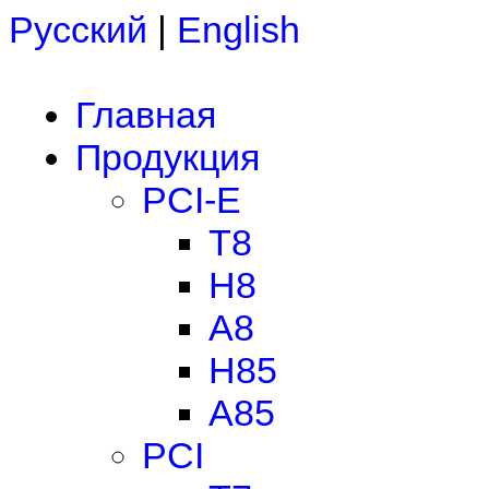
Русский
|
English
Главная
Продукция
PCI-E
T8
H8
A8
H85
A85
PCI