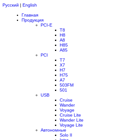
Русский
|
English
Главная
Продукция
PCI-E
T8
H8
A8
H85
A85
PCI
T7
X7
H7
H75
A7
503FM
501
USB
Cruise
Wander
Voyage
Cruise Lite
Wander Lite
Voyage Lite
Автономные
Solo II