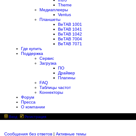
Intro
Theme
Медиаплееры
Ventus
Планшеты
BeTAB 1001
BeTAB 1041
BeTAB 1042
BeTAB 7004
BeTAB 7071
Где купить
Поддержка
Сервис
Загрузка
ПО
Драйвер
Плагины
FAQ
Таблицы частот
Коннекторы
Форум
Пресса
О компании
Вход
Регистрация
Сообщения без ответов
|
Активные темы