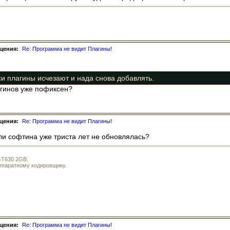
щения:
Re: Программа не видит Плагины!
и плагины исчезают и нада снова добавлять.
агинов уже пофиксен?
щения:
Re: Программа не видит Плагины!
сли софтина уже триста лет не обновлялась?
 GT630 2GB.
аппаратному кодировщику.
щения:
Re: Программа не видит Плагины!