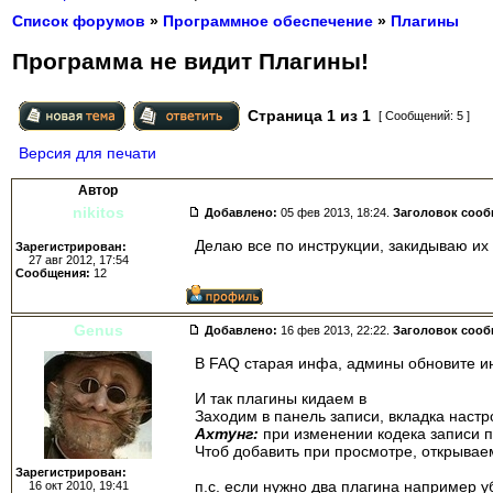
Список форумов
»
Программное обеспечение
»
Плагины
Программа не видит Плагины!
Страница
1
из
1
[ Сообщений: 5 ]
Версия для печати
Автор
nikitos
Добавлено:
05 фев 2013, 18:24.
Заголовок соо
Делаю все по инструкции, закидываю их
Зарегистрирован:
27 авг 2012, 17:54
Сообщения:
12
Genus
Добавлено:
16 фев 2013, 22:22.
Заголовок соо
В FAQ старая инфа, админы обновите и
И так плагины кидаем в
Program files/Be
Заходим в панель записи, вкладка настр
Ахтунг:
при изменении кодека записи п
Чтоб добавить при просмотре, открывае
Зарегистрирован:
п.с. если нужно два плагина например 
16 окт 2010, 19:41