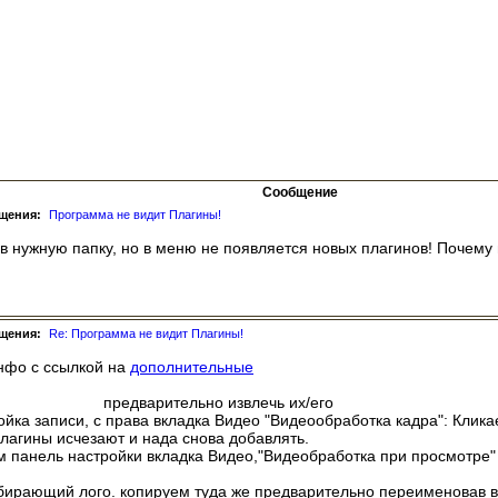
Сообщение
бщения:
Программа не видит Плагины!
 в нужную папку, но в меню не появляется новых плагинов! Почему
бщения:
Re: Программа не видит Плагины!
нфо с ссылкой на
дополнительные
holdTV/Plugins
предварительно извлечь их/его
ойка записи, с права вкладка Видео "Видеообработка кадра": Клика
лагины исчезают и нада снова добавлять.
м панель настройки вкладка Видео,"Видеобработка при просмотре"
убирающий лого. копируем туда же предварительно переименовав в