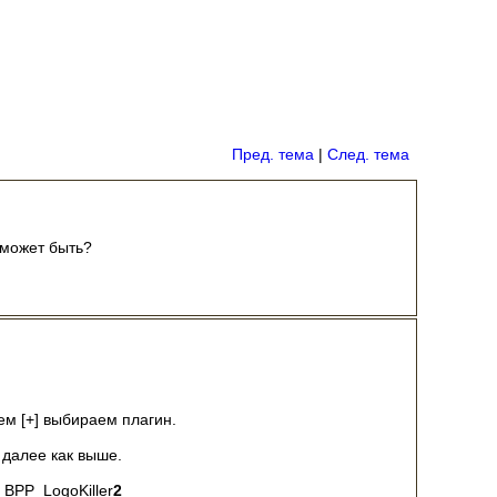
Пред. тема
|
След. тема
 может быть?
ем [+] выбираем плагин.
 далее как выше.
 BPP_LogoKiller
2