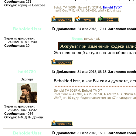
Сообщения:
271
Откуда:
город на Волхове
Behold TV 409FM, Behold TV 505FM,
Behold TV X
7
Intel® Core™ i5, 4RAM, GTX660, Win7 x32 Ultimate
BeholderUssr
Добавлено:
24 июл 2018, 17:41.
Заголовок сооб
Зарегистрирован:
Genus
писал(а):
24 июл 2018, 07:40
Сообщения:
10
Ахтунг:
при изменении кодека запис
Эта шляпа ещё актуальна или сброс пл
hd44780
Добавлено:
31 июл 2018, 08:13.
Заголовок сооб
Эксперт
BeholderUssr, а как Вы сами думаете, е
Behold TV 609FM, Behold TV X7
Intel Core i7-4770K, ASUS Z87-K, RAM 32 GB, NVidia
Win7, на 10 худо-бедно пахал только X7 влагодаря 
Зарегистрирован:
23 мар 2007, 14:32
Сообщения:
4034
Откуда:
РФ, ДНР, Донецк
BeholderUssr
Добавлено:
31 июл 2018, 15:55.
Заголовок сооб