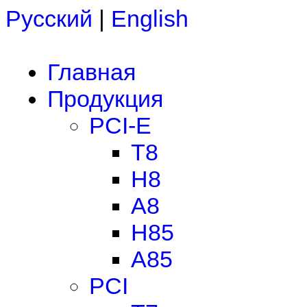
Русский
|
English
Главная
Продукция
PCI-E
T8
H8
A8
H85
A85
PCI