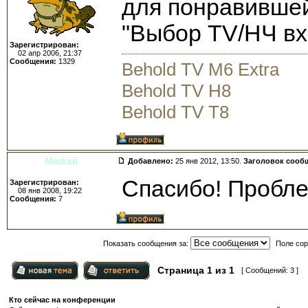
для понравившей
"Выбор TV/НЧ вх
Зарегистрирован:
02 апр 2006, 21:37
Сообщения:
1329
Behold TV M6 Extra
Behold TV H8
Behold TV T8
Mickail
Добавлено:
25 янв 2012, 13:50.
Заголовок сооб
Спасибо! Пробле
Зарегистрирован:
08 янв 2008, 19:22
Сообщения:
7
Показать сообщения за:
Поле сор
Страница
1
из
1
[ Сообщений: 3 ]
Кто сейчас на конференции