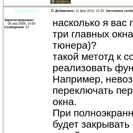
Spectrumist
Добавлено:
11 фев 2012, 21:20.
Заголовок сооб
насколько я вас 
Зарегистрирован:
08 апр 2008, 14:50
Сообщения:
23
три главных окн
тюнера)?
такой метотд к 
реализовать фун
Например, невоз
переключать пер
окна.
При полноэкранн
будет закрывать 