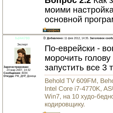
Вопрос 2.2
Как з
моими настройка
основной прогр
hd44780
Добавлено:
11 фев 2012, 14:35.
Заголовок сооб
Эксперт
По-еврейски - во
морочить голову
запустить все 3
Зарегистрирован:
23 мар 2007, 14:32
Сообщения:
4034
Откуда:
РФ, ДНР, Донецк
Behold TV 609FM, Beh
Intel Core i7-4770K, 
Win7, на 10 худо-бедн
кодировщику.