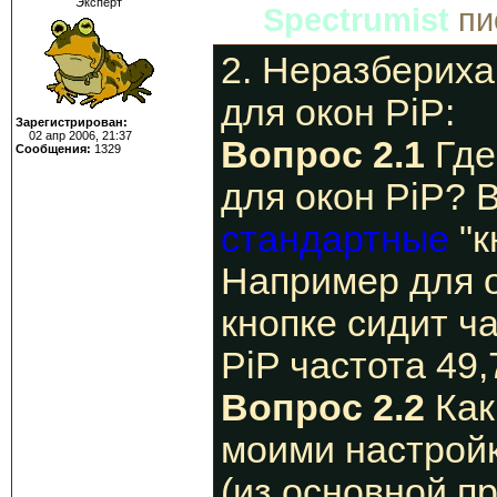
Эксперт
Spectrumist
пи
2. Неразбериха
для окон PiP:
Зарегистрирован:
02 апр 2006, 21:37
Вопрос 2.1
Где
Сообщения:
1329
для окон PiP? 
стандартные
"к
Например для о
кнопке сидит ча
PiP частота 49,
Вопрос 2.2
Как
моими настройк
(из основной п