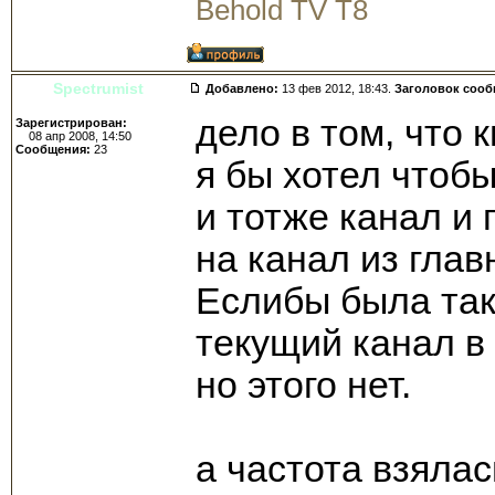
Behold TV T8
Spectrumist
Добавлено:
13 фев 2012, 18:43.
Заголовок соо
дело в том, что 
Зарегистрирован:
08 апр 2008, 14:50
Сообщения:
23
я бы хотел чтобы
и тотже канал и
на канал из глав
Еслибы была так
текущий канал в
но этого нет.
а частота взялас