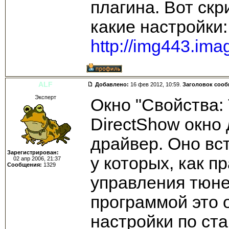
плагина. Вот ск
какие настройки:
http://img443.im
ALF
Добавлено:
16 фев 2012, 10:59.
Заголовок соо
Эксперт
Окно "Свойства: 
DirectShow окно 
драйвер. Оно вс
Зарегистрирован:
у которых, как п
02 апр 2006, 21:37
Сообщения:
1329
управления тюне
программой это о
настройки по ста