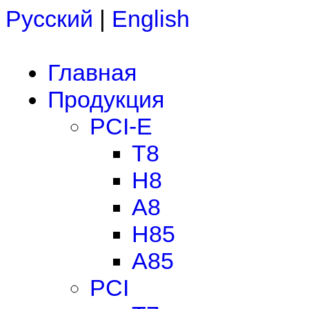
Русский
|
English
Главная
Продукция
PCI-E
T8
H8
A8
H85
A85
PCI