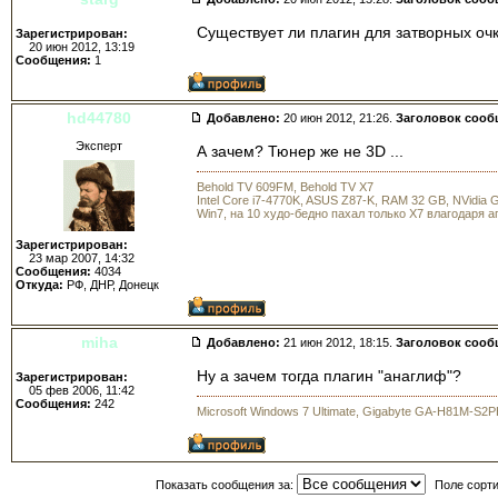
Существует ли плагин для затворных очко
Зарегистрирован:
20 июн 2012, 13:19
Сообщения:
1
hd44780
Добавлено:
20 июн 2012, 21:26.
Заголовок сооб
Эксперт
А зачем? Тюнер же не 3D ...
Behold TV 609FM, Behold TV X7
Intel Core i7-4770K, ASUS Z87-K, RAM 32 GB, NVidia
Win7, на 10 худо-бедно пахал только X7 влагодаря 
Зарегистрирован:
23 мар 2007, 14:32
Сообщения:
4034
Откуда:
РФ, ДНР, Донецк
miha
Добавлено:
21 июн 2012, 18:15.
Заголовок сооб
Ну а зачем тогда плагин "анаглиф"?
Зарегистрирован:
05 фев 2006, 11:42
Сообщения:
242
Microsoft Windows 7 Ultimate, Gigabyte GA-H81M-S2P
Показать сообщения за:
Поле сорт