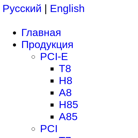
Русский
|
English
Главная
Продукция
PCI-E
T8
H8
A8
H85
A85
PCI