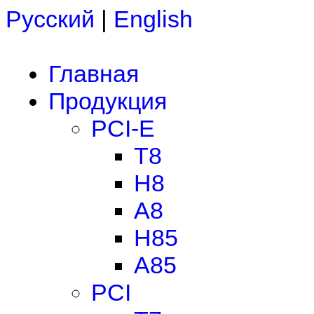
Русский
|
English
Главная
Продукция
PCI-E
T8
H8
A8
H85
A85
PCI