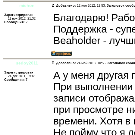
michon
Добавлено:
12 ноя 2012, 12:53.
Заголовок сооб
Благодарю! Рабо
Зарегистрирован:
11 ноя 2012, 21:32
Сообщения:
2
Поддержка - суп
Beaholder - лучш
sedoy2011
Добавлено:
24 май 2013, 10:55.
Заголовок сооб
А у меня другая 
Зарегистрирован:
24 дек 2011, 19:48
Сообщения:
7
При выполнении 
записи отобража
при просмотре ни
времени. Хотя в 
Не пойму что я 