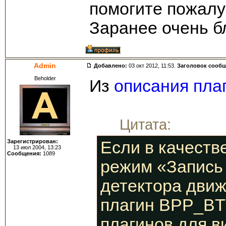
помогите пожалу
Заранее очень бл
Admin
Добавлено:
03 окт 2012, 11:53.
Заголовок сооб
Beholder
Из
описания пла
Цитата:
Зарегистрирован:
Если в качеств
13 июл 2004, 13:23
Сообщения:
1089
режим «Запись 
детектора движ
плагин BPP_BT
плагинов для в