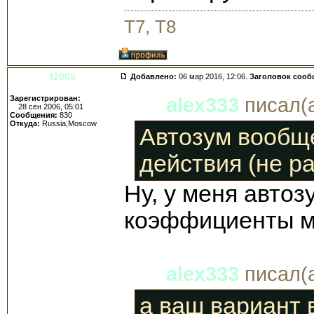
T7, T8
f2065
Добавлено:
06 мар 2016, 12:06.
Заголовок сооб
Зарегистрирован:
alex333
писал(а
28 сен 2006, 05:01
Сообщения:
830
Откуда:
Russia,Moscow
Автозум вообще
действия (не ра
Ну, у меня автоз
коэффициенты м
alex333
писал(а
а ваш вариант в