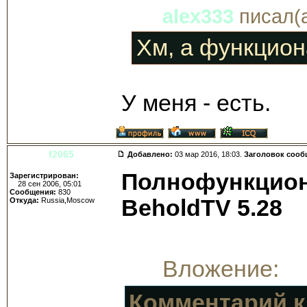
alex333
писал(а
Хм, а функцион
У меня - есть.
f2065
Добавлено:
03 мар 2016, 18:03.
Заголовок сооб
Полнофункцион
Зарегистрирован:
28 сен 2006, 05:01
Сообщения:
830
BeholdTV 5.28
Откуда:
Russia,Moscow
Вложение:
Комментарий к