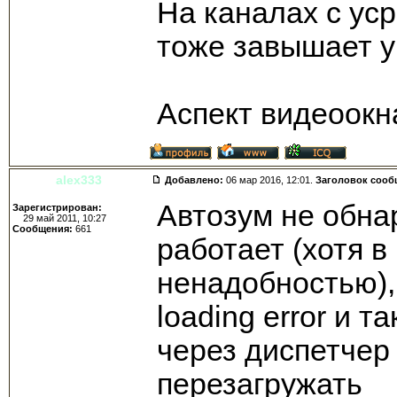
На каналах с уср
тоже завышает ур
Аспект видеоокна
alex333
Добавлено:
06 мар 2016, 12:01.
Заголовок сооб
Автозум не обна
Зарегистрирован:
29 май 2011, 10:27
Сообщения:
661
работает (хотя в
ненадобностью), 
loading error и т
через диспетчер 
перезагружать