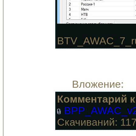
BTV_AWAC_7_ru.p
Вложение:
Комментарий к
BPP_AWAC_v20
Скачиваний: 11