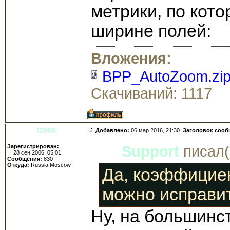
метрики, по кот
ширине полей:
Вложения:
BPP_AutoZoom.zi
Скачиваний: 1117
f2065
Добавлено:
06 мар 2016, 21:30.
Заголовок сооб
Зарегистрирован:
Support
писал(
28 сен 2006, 05:01
Сообщения:
830
Откуда:
Russia,Moscow
Да, коэффицие
можно исправит
Ну, на большинс