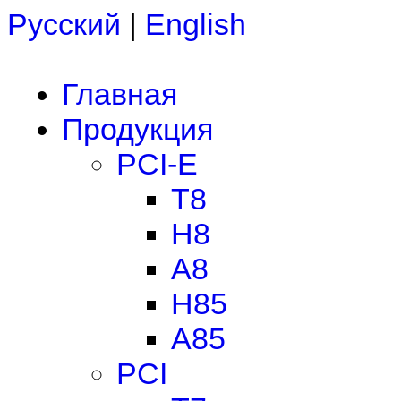
Русский
|
English
Главная
Продукция
PCI-E
T8
H8
A8
H85
A85
PCI