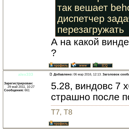
так вешает beho
диспетчер зада
перезагружать
А на какой винд
?
alex333
Добавлено:
06 мар 2016, 12:13.
Заголовок сооб
5.28, виндовс 7 
Зарегистрирован:
29 май 2011, 10:27
Сообщения:
661
страшно после 
T7, T8