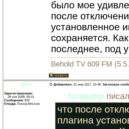
было мое удивлен
после отключени
установленное 
сохраняется. Ка
последнее, под 
Behold TV 609 FM (5.5.
f2065
Добавлено:
31 мар 2017, 20:48.
Заголовок сооб
Зарегистрирован:
forajump
писал
28 сен 2006, 05:01
Сообщения:
830
Откуда:
Russia,Moscow
что после откл
плагина устан