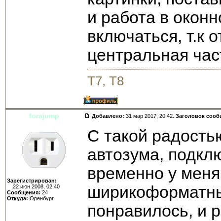
и работа в окон
включаться, т.к 
центральная час
T7, T8
forajump
Добавлено:
31 мар 2017, 20:42.
Заголовок сооб
С такой радость
автозума, подклю
временно у меня 
Зарегистрирован:
ширикоформатны
22 июн 2008, 02:40
Сообщения:
24
Откуда:
Оренбург
понравилось, и 