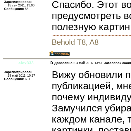
Спасибо. Этот в
Зарегистрирован:
15 сен 2011, 13:06
Сообщения:
56
предусмотреть в
полезную картин
Behold T8, A8
alex333
Добавлено:
04 май 2016, 13:44.
Заголовок сооб
Вижу обновили п
Зарегистрирован:
29 май 2011, 10:27
Сообщения:
661
публикацией, мне
почему индивиду
Замучился убира
каждом канале, 
картинки, постав