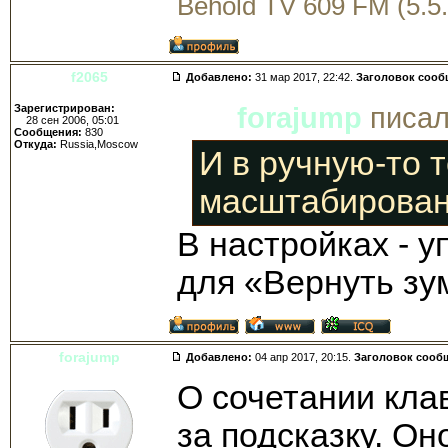
Behold TV 609 FM (5.5.
f2065
Добавлено:
31 мар 2017, 22:42.
Заголовок сооб
Зарегистрирован:
forajump
писал
28 сен 2006, 05:01
Сообщения:
830
Откуда:
Russia,Moscow
И в ручную-то 
масштабирован
В настройках - у
для «Вернуть зу
forajump
Добавлено:
04 апр 2017, 20:15.
Заголовок сооб
О сочетании кла
за подсказку. Он