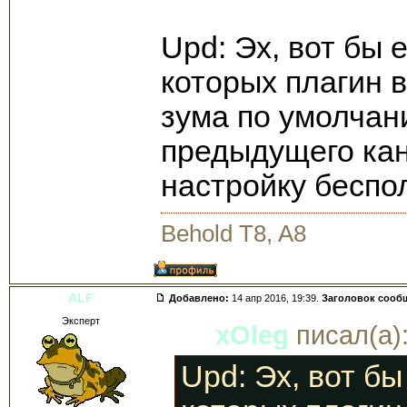
Upd: Эх, вот бы 
которых плагин 
зума по умолчан
предыдущего кан
настройку беспо
Behold T8, A8
ALF
Добавлено:
14 апр 2016, 19:39.
Заголовок сооб
Эксперт
xOleg
писал(а)
Upd: Эх, вот бы