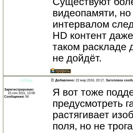
Существуют бол
видеопамяти, но
интервалом след
HD контент даже
таком раскладе д
не дойдёт.
xOleg
Добавлено:
22 мар 2016, 20:17.
Заголовок сооб
Я вот тоже подд
Зарегистрирован:
15 сен 2011, 13:06
Сообщения:
56
предусмотреть га
растягивает изо
поля, но не трога