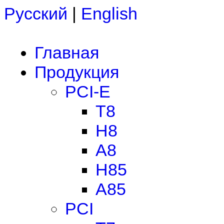
Русский
|
English
Главная
Продукция
PCI-E
T8
H8
A8
H85
A85
PCI