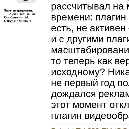
рассчитывал на
Зарегистрирован:
времени: плагин
22 июн 2008, 02:40
Сообщения:
24
Откуда:
Оренбург
есть, не активе
и с другими пла
масштабирование
то теперь как в
исходному? Никак
не первый год п
дождался рекламы
этот момент откл
плагин видеообра