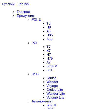
Русский
|
English
Главная
Продукция
PCI-E
T8
H8
A8
H85
A85
PCI
T7
X7
H7
H75
A7
503FM
501
USB
Cruise
Wander
Voyage
Cruise Lite
Wander Lite
Voyage Lite
Автономные
Solo II