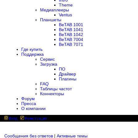
Intro
Theme
Медиаплееры
Ventus
Планшеты
BeTAB 1001
BeTAB 1041
BeTAB 1042
BeTAB 7004
BeTAB 7071
Где купить
Поддержка
Сервис
Загрузка
ПО
Драйвер
Плагины
FAQ
Таблицы частот
Коннекторы
Форум
Пресса
О компании
Вход
Регистрация
Сообщения без ответов
|
Активные темы