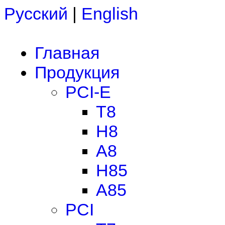
Русский
|
English
Главная
Продукция
PCI-E
T8
H8
A8
H85
A85
PCI