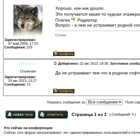
Хорошо, кое-как дошло..
Это получается какая-то чудная этажерк
Плагин
Радиатор
Вопрос - а чем не устраивает родной с
Cruise
Зарегистрирован:
07 май 2009, 17:33
Сообщения:
233
Леоныч
Добавлено:
22 авг 2013, 16:30.
Заголовок сооб
Отключён
Да не устраивает тем что в родном софт
Зарегистрирован:
19 авг 2013, 13:27
Сообщения:
13
Показать сообщения за:
Поле сор
Страница
1
из
1
[ Сообщений: 5 ]
Кто сейчас на конференции
Сейчас этот форум просматривают: нет зарегистрированных пользователей и гости: