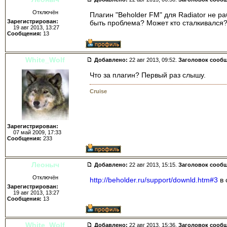
Отключён
Плагин "Beholder FM" для Radiator не ра
Зарегистрирован:
быть проблема? Может кто сталкивался? 
19 авг 2013, 13:27
Сообщения:
13
White_Wolf
Добавлено:
22 авг 2013, 09:52.
Заголовок сооб
Что за плагин? Первый раз слышу.
Cruise
Зарегистрирован:
07 май 2009, 17:33
Сообщения:
233
Леоныч
Добавлено:
22 авг 2013, 15:15.
Заголовок сооб
Отключён
http://beholder.ru/support/downld.htm#3
в 
Зарегистрирован:
19 авг 2013, 13:27
Сообщения:
13
White_Wolf
Добавлено:
22 авг 2013, 15:36.
Заголовок сооб