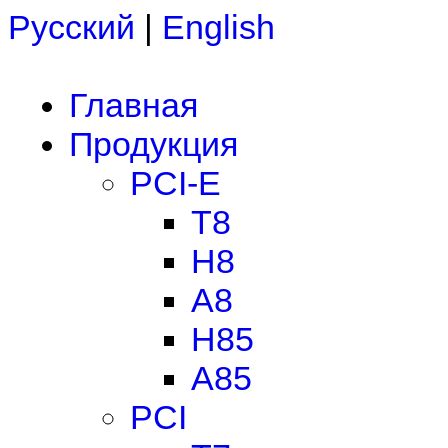
Русский
|
English
Главная
Продукция
PCI-E
T8
H8
A8
H85
A85
PCI