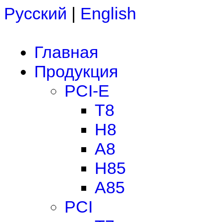
Русский
|
English
Главная
Продукция
PCI-E
T8
H8
A8
H85
A85
PCI