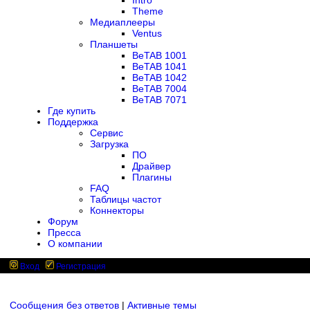
Intro
Theme
Медиаплееры
Ventus
Планшеты
BeTAB 1001
BeTAB 1041
BeTAB 1042
BeTAB 7004
BeTAB 7071
Где купить
Поддержка
Сервис
Загрузка
ПО
Драйвер
Плагины
FAQ
Таблицы частот
Коннекторы
Форум
Пресса
О компании
Вход
Регистрация
Сообщения без ответов
|
Активные темы