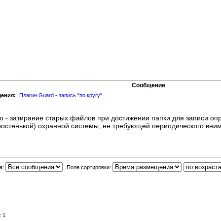
Сообщение
щения:
Плагин Guard - запись "по кругу"
 - затирание старых файлов при достижении папки для записи опре
ростенькой) охранной системы, не требующей периодического вни
а:
Поле сортировки:
 1