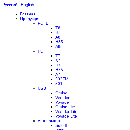
Русский
|
English
Главная
Продукция
PCI-E
T8
H8
A8
H85
A85
PCI
T7
X7
H7
H75
A7
503FM
501
USB
Cruise
Wander
Voyage
Cruise Lite
Wander Lite
Voyage Lite
Автономные
Solo II