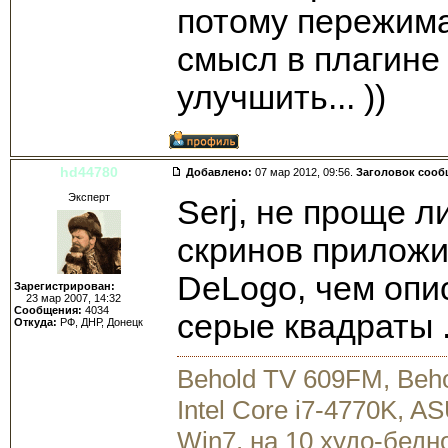
потому пережимат
смысл в плагине 
улучшить... ))
hd44780
Добавлено:
07 мар 2012, 09:56.
Заголовок сооб
Эксперт
Serj, не проще л
скринов приложит
DeLogo, чем опис
Зарегистрирован:
23 мар 2007, 14:32
Сообщения:
4034
серые квадраты .
Откуда:
РФ, ДНР, Донецк
Behold TV 609FM, Beh
Intel Core i7-4770K, 
Win7, на 10 худо-бедн