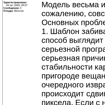
Модель весьма и
Зарегистрирован:
04 окт 2004, 09:07
Сообщения:
3
сожалению, совс
Откуда:
Moscow
Основных пробле
1. Шаблон забива
способ выглядит 
серьезной прогр
серьезная причин
стабильности кар
пригороде вещан
очередного извр
происходит сдвиг
пиксела. Если с