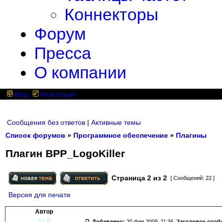
Коннекторы
Форум
Пресса
О компании
Вход
Регистрация
Сообщения без ответов
|
Активные темы
Список форумов
»
Программное обеспечение
»
Плагины
Плагин BPP_LogoKiller
Страница
2
из
2
[ Сообщений: 22 ]
Версия для печати
Автор
ALF
Добавлено:
20 фев 2009, 11:36.
Заголовок сооб