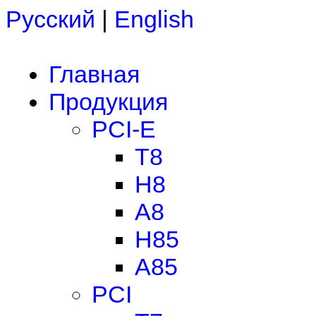
Русский
|
English
Главная
Продукция
PCI-E
T8
H8
A8
H85
A85
PCI