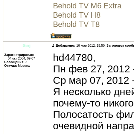
Behold TV M6 Extra
Behold TV H8
Behold TV T8
Serj
Добавлено:
16 мар 2012, 15:50.
Заголовок сооб
hd44780,
Зарегистрирован:
04 окт 2004, 09:07
Сообщения:
3
Пн фев 27, 2012 
Откуда:
Moscow
Ср мар 07, 2012
Я несколько дне
почему-то никого
Полосатость фил
очевидной напра