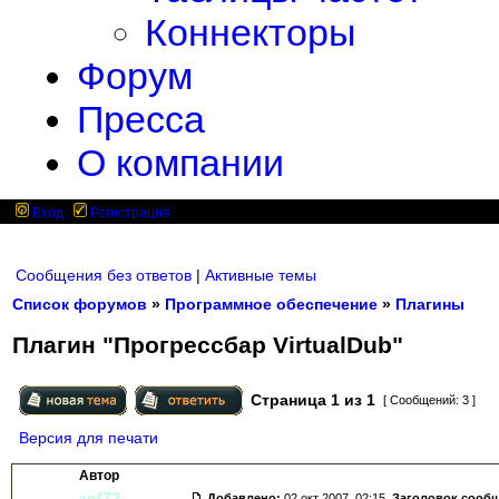
Коннекторы
Форум
Пресса
О компании
Вход
Регистрация
Сообщения без ответов
|
Активные темы
Список форумов
»
Программное обеспечение
»
Плагины
Плагин "Прогрессбар VirtualDub"
Страница
1
из
1
[ Сообщений: 3 ]
Версия для печати
Автор
apf72
Добавлено:
02 окт 2007, 02:15.
Заголовок сооб