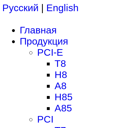
Русский
|
English
Главная
Продукция
PCI-E
T8
H8
A8
H85
A85
PCI