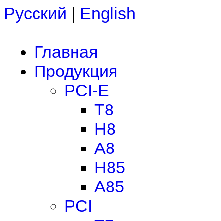
Русский
|
English
Главная
Продукция
PCI-E
T8
H8
A8
H85
A85
PCI