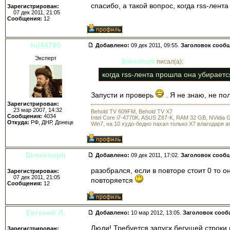
спасибо, а такой вопрос, когда rss-лен
Зарегистрирован:
07 дек 2011, 21:05
Сообщения:
12
hd44780
Добавлено:
09 дек 2011, 09:55.
Заголовок сооб
Эксперт
Dimsonspb
писал(а):
когда rss-лента прошла она убираетс
Запусти и проверь
. Я не знаю, не по
Зарегистрирован:
23 мар 2007, 14:32
Behold TV 609FM, Behold TV X7
Сообщения:
4034
Intel Core i7-4770K, ASUS Z87-K, RAM 32 GB, NVidia
Откуда:
РФ, ДНР, Донецк
Win7, на 10 худо-бедно пахал только X7 влагодаря 
Dimsonspb
Добавлено:
09 дек 2011, 17:02.
Заголовок сооб
разобрался, если в повторе стоит 0 то он
Зарегистрирован:
07 дек 2011, 21:05
повторяется
Сообщения:
12
Евгений Л.
Добавлено:
10 мар 2012, 13:05.
Заголовок сооб
Люди! Требуется запуск бегущей строки
Зарегистрирован: