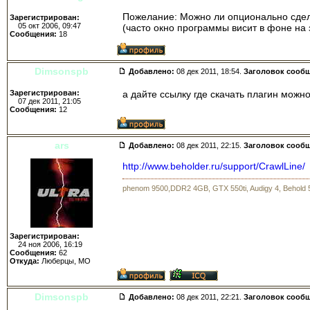
Пожелание: Можно ли опционально сдел
Зарегистрирован:
05 окт 2006, 09:47
(часто окно программы висит в фоне на
Сообщения:
18
Dimsonspb
Добавлено:
08 дек 2011, 18:54.
Заголовок сооб
Зарегистрирован:
а дайте ссылку где скачать плагин можн
07 дек 2011, 21:05
Сообщения:
12
ars
Добавлено:
08 дек 2011, 22:15.
Заголовок сооб
http://www.beholder.ru/support/CrawlLine/
phenom 9500,DDR2 4GB, GTX 550ti, Audigy 4, Behold
Зарегистрирован:
24 ноя 2006, 16:19
Сообщения:
62
Откуда:
Люберцы, МО
Dimsonspb
Добавлено:
08 дек 2011, 22:21.
Заголовок сооб