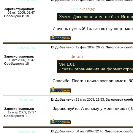
Зарегистрирован:
Yoda
писал(а):
05 окт 2006, 09:47
Сообщения:
18
Хммм. Давненько я тут не был. Инте
И очень нужный! Только вот суппорт мо
alexsong
Добавлено:
12 фев 2009, 20:29.
Заголовок соо
Зарегистрирован:
Цитата:
05 окт 2006, 09:47
Сообщения:
18
Ver 1.01
- сняты ограничения на формат стро
Спасибо! Плагин начал воспринимать б
finalex
Добавлено:
13 мар 2009, 21:53.
Заголовок сооб
Здравствуйте. А почему у меня пишет (
Зарегистрирован:
12 мар 2009, 22:27
Сообщения:
1
alexsong
Добавлено:
04 апр 2009, 22:46.
Заголовок сооб