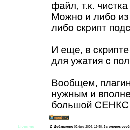
файл, т.к. чистк
Можно и либо из 
либо скрипт подс
И еще, в скрипте
для ужатия с по
Вообщем, плагин
нужным и вполне
большой СЕНКС
Livesms
Добавлено:
02 фев 2008, 19:50.
Заголовок соо