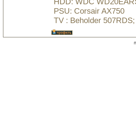
HDD: WDC WD20EAR
PSU: Corsair AX750
TV : Beholder 507RDS
П