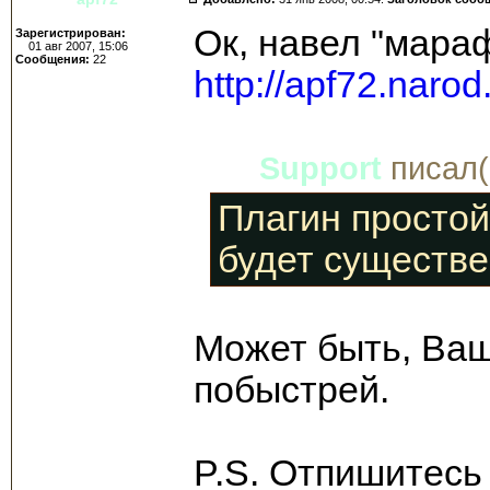
Ок, навел "мараф
Зарегистрирован:
01 авг 2007, 15:06
Сообщения:
22
http://apf72.narod
Support
писал(
Плагин простой
будет существе
Может быть, Ваш
побыстрей.
P.S. Отпишитесь 