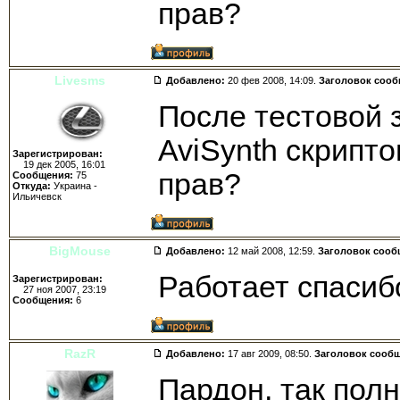
прав?
Livesms
Добавлено:
20 фев 2008, 14:09.
Заголовок соо
После тестовой 
AviSynth скрипто
Зарегистрирован:
19 дек 2005, 16:01
прав?
Сообщения:
75
Откуда:
Украина -
Ильичевск
BigMouse
Добавлено:
12 май 2008, 12:59.
Заголовок сооб
Работает спасиб
Зарегистрирован:
27 ноя 2007, 23:19
Сообщения:
6
RazR
Добавлено:
17 авг 2009, 08:50.
Заголовок сооб
Пардон, так полн