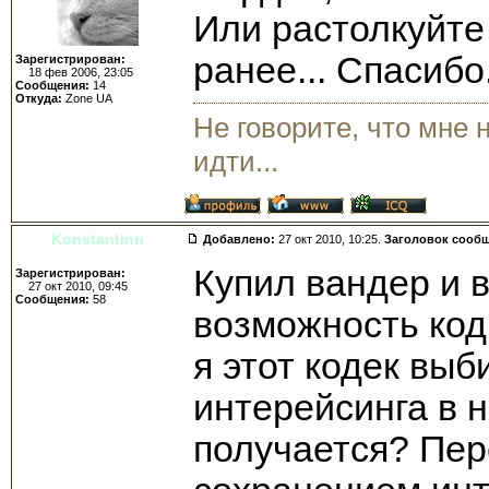
Или растолкуйте
ранее... Спасибо
Зарегистрирован:
18 фев 2006, 23:05
Сообщения:
14
Откуда:
Zone UA
Не говорите, что мне 
идти...
Konstantinn
Добавлено:
27 окт 2010, 10:25.
Заголовок сооб
Купил вандер и в
Зарегистрирован:
27 окт 2010, 09:45
Сообщения:
58
возможность код
я этот кодек выб
интерейсинга в н
получается? Пер