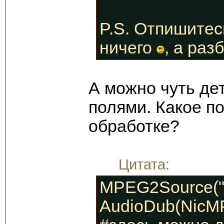
P.S. Отпишитесь
ничего
, а раз
А можно чуть де
полями. Какое по
обработке?
Цитата:
MPEG2Source("v
AudioDub(NicMP