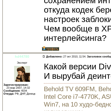
сохранением инт
откуда кодек бер
настроек заблок
Чем вообще в XP
интерлейсинга?
hd44780
Добавлено:
27 окт 2010, 11:54.
Заголовок сооб
Эксперт
Какой версии Div
И вырубай деинте
Зарегистрирован:
Behold TV 609FM, Beh
23 мар 2007, 14:32
Сообщения:
4034
Откуда:
РФ, ДНР, Донецк
Intel Core i7-4770K, 
Win7, на 10 худо-бедн