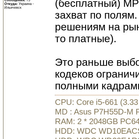
(бесплатный) MP
Откуда:
Украина -
Ильичевск
захват по полям
решениям на рын
то платные).
Это раньше выб
кодеков ограничи
полными кадрами
CPU: Core i5-661 (3.3
MD : Asus P7H55D-M 
RAM: 2 * 2048GB PC64
HDD: WDC WD10EACS