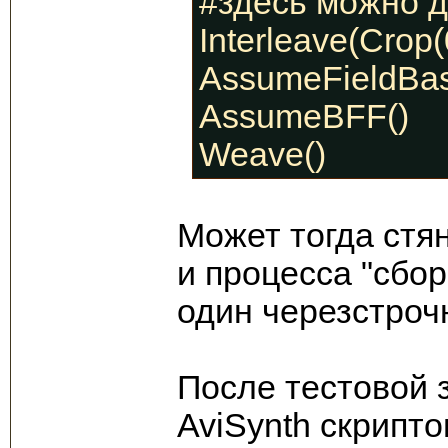
#здесь можно д
Interleave(Crop(0
AssumeFieldBas
AssumeBFF()
Weave()
Может тогда стя
и процесса "сбор
один черезстроч
После тестовой 
AviSynth скрипто