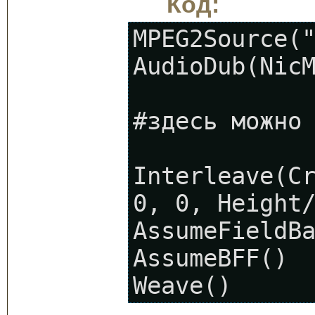
Код:
MPEG2Source(
AudioDub(Nic
#здесь можно
Interleave(C
0, 0, Height
AssumeFieldB
AssumeBFF()
Weave()