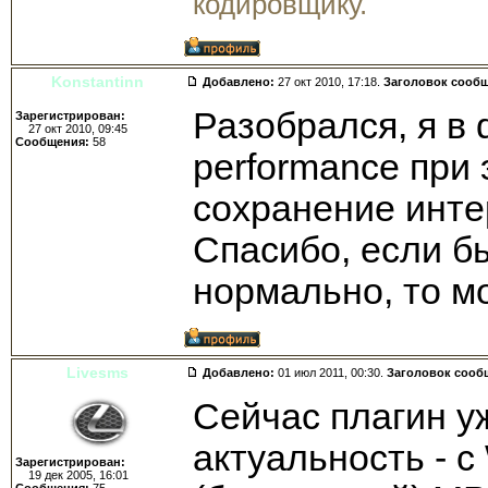
кодировщику.
Konstantinn
Добавлено:
27 окт 2010, 17:18.
Заголовок сооб
Разобрался, я в 
Зарегистрирован:
27 окт 2010, 09:45
Сообщения:
58
performance при
сохранение инте
Спасибо, если бы
нормально, то м
Livesms
Добавлено:
01 июл 2011, 00:30.
Заголовок сооб
Сейчас плагин у
актуальность - 
Зарегистрирован:
19 дек 2005, 16:01
Сообщения:
75