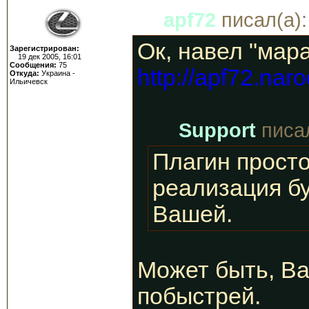
apf72
писал(а):
Ок, навел "мар
Зарегистрирован:
19 дек 2005, 16:01
Сообщения:
75
http://apf72.nar
Откуда:
Украина -
Ильичевск
Support
писал
Плагин просто
реализация бу
Вашей.
Может быть, Ва
побыстрей.