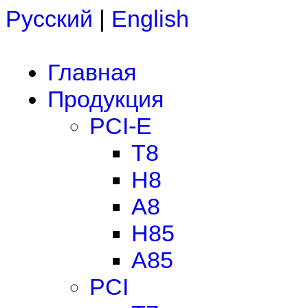
Русский
|
English
Главная
Продукция
PCI-E
T8
H8
A8
H85
A85
PCI