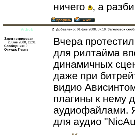
ничего
, а разб
Vitlick
Добавлено:
01 фев 2008, 07:19.
Заголовок соо
Вчера протестил 
Зарегистрирован:
23 янв 2008, 11:31
Сообщения:
2
для рилтайма вп
Откуда:
Пермь
динамичных сцен
даже при битрей
видио Ависинтом
плагины к нему 
аудиофайлами. Я
для аудио "NicAu