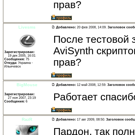
прав?
Livesms
Добавлено:
20 фев 2008, 14:09.
Заголовок соо
После тестовой 
AviSynth скрипто
Зарегистрирован:
19 дек 2005, 16:01
прав?
Сообщения:
75
Откуда:
Украина -
Ильичевск
BigMouse
Добавлено:
12 май 2008, 12:59.
Заголовок сооб
Работает спасиб
Зарегистрирован:
27 ноя 2007, 23:19
Сообщения:
6
RazR
Добавлено:
17 авг 2009, 08:50.
Заголовок сооб
Пардон, так полн