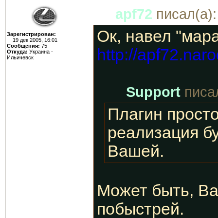
apf72
писал(а):
Ок, навел "мар
Зарегистрирован:
19 дек 2005, 16:01
Сообщения:
75
http://apf72.nar
Откуда:
Украина -
Ильичевск
Support
писал
Плагин просто
реализация бу
Вашей.
Может быть, Ва
побыстрей.