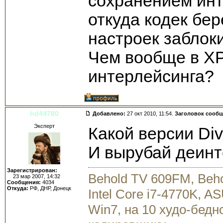
сохранением инт
откуда кодек бер
настроек заблок
Чем вообще в XP
интерлейсинга?
hd44780
Добавлено:
27 окт 2010, 11:54.
Заголовок сооб
Эксперт
Какой версии Div
И вырубай деинте
Зарегистрирован:
Behold TV 609FM, Beh
23 мар 2007, 14:32
Сообщения:
4034
Откуда:
РФ, ДНР, Донецк
Intel Core i7-4770K, 
Win7, на 10 худо-бедн