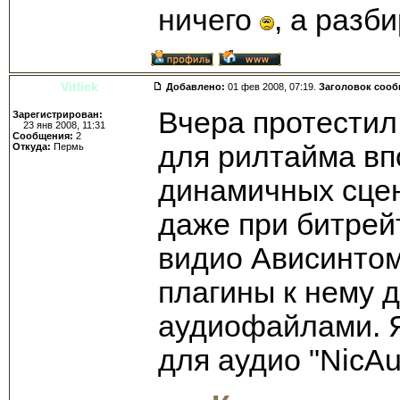
ничего
, а разб
Vitlick
Добавлено:
01 фев 2008, 07:19.
Заголовок соо
Вчера протестил 
Зарегистрирован:
23 янв 2008, 11:31
Сообщения:
2
для рилтайма вп
Откуда:
Пермь
динамичных сцен
даже при битрей
видио Ависинтом
плагины к нему 
аудиофайлами. Я
для аудио "NicAu