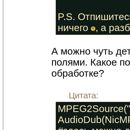
P.S. Отпишитесь
ничего
, а раз
А можно чуть де
полями. Какое по
обработке?
Цитата:
MPEG2Source("v
AudioDub(NicMP