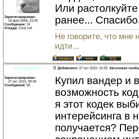
Или растолкуйте
ранее... Спасибо
Зарегистрирован:
18 фев 2006, 23:05
Сообщения:
14
Откуда:
Zone UA
Не говорите, что мне 
идти...
Konstantinn
Добавлено:
27 окт 2010, 10:25.
Заголовок сооб
Купил вандер и в
Зарегистрирован:
27 окт 2010, 09:45
Сообщения:
58
возможность код
я этот кодек выб
интерейсинга в н
получается? Пер