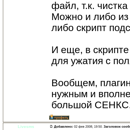
файл, т.к. чистк
Можно и либо из 
либо скрипт подс
И еще, в скрипте
для ужатия с по
Вообщем, плагин
нужным и вполне
большой СЕНКС
Livesms
Добавлено:
02 фев 2008, 19:50.
Заголовок соо