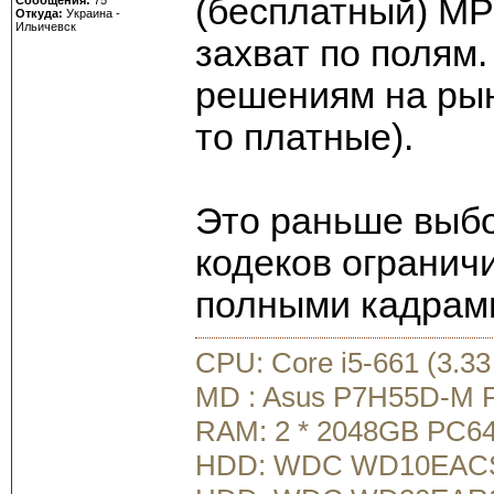
(бесплатный) MP
Откуда:
Украина -
Ильичевск
захват по полям
решениям на рын
то платные).
Это раньше выб
кодеков ограничи
полными кадрами
CPU: Core i5-661 (3.3
MD : Asus P7H55D-M 
RAM: 2 * 2048GB PC64
HDD: WDC WD10EACS