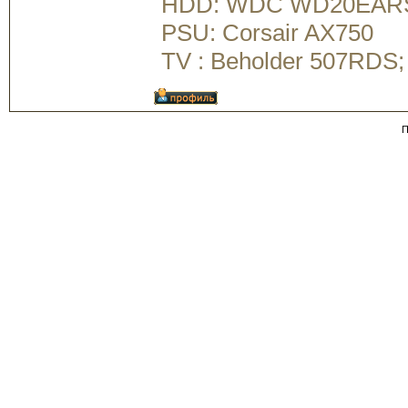
HDD: WDC WD20EAR
PSU: Corsair AX750
TV : Beholder 507RDS
П