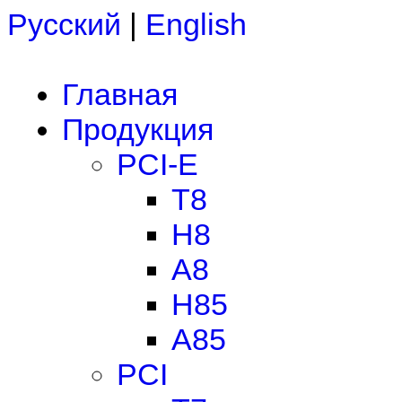
Русский
|
English
Главная
Продукция
PCI-E
T8
H8
A8
H85
A85
PCI