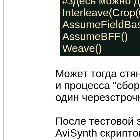
#здесь можно д
Interleave(Crop(0
AssumeFieldBas
AssumeBFF()
Weave()
Может тогда стя
и процесса "сбор
один черезстроч
После тестовой 
AviSynth скрипто