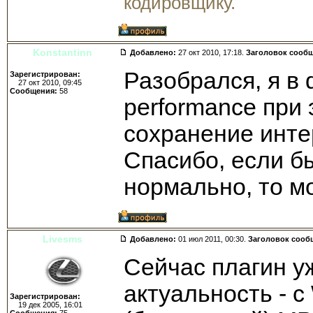
кодировщику.
Konstantinn
Добавлено:
27 окт 2010, 17:18.
Заголовок сооб
Разобрался, я в 
Зарегистрирован:
27 окт 2010, 09:45
Сообщения:
58
performance при
сохранение инте
Спасибо, если бы
нормально, то м
Livesms
Добавлено:
01 июл 2011, 00:30.
Заголовок сооб
Сейчас плагин у
актуальность - 
Зарегистрирован:
19 дек 2005, 16:01
Сообщения:
75