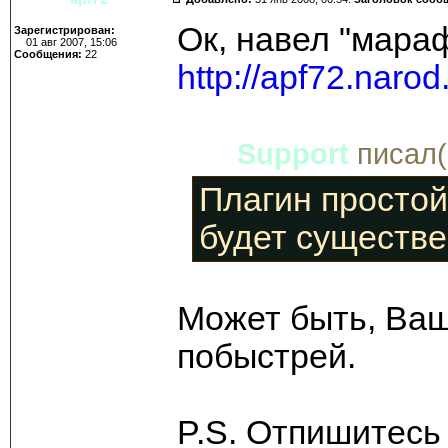
Ок, навел "мараф
Зарегистрирован:
01 авг 2007, 15:06
Сообщения:
22
http://apf72.narod
Support
писал(
Плагин простой
будет существе
Может быть, Ваш
побыстрей.
P.S. Отпишитесь 