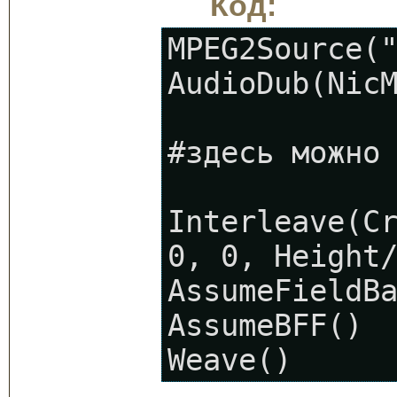
Код:
MPEG2Source(
AudioDub(Nic
#здесь можно
Interleave(C
0, 0, Height
AssumeFieldB
AssumeBFF()
Weave()