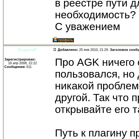
в реестре пути д
необходимость?
С уважением
EugeneF
Добавлено:
25 янв 2010, 21:29.
Заголовок сооб
Про AGK ничего с
Зарегистрирован:
16 апр 2008, 22:22
Сообщения:
611
пользовался, но
никакой проблем
другой. Так что 
открывайте его 
Путь к плагину п