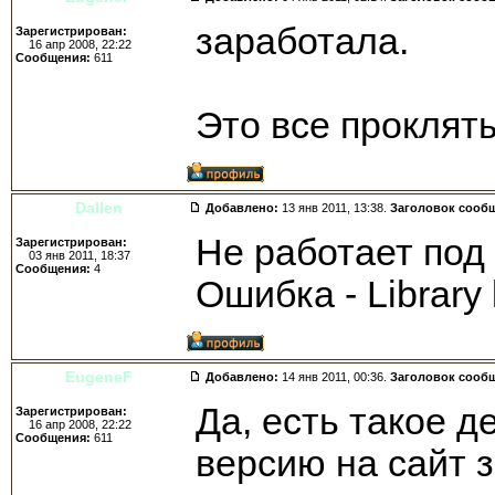
заработала.
Зарегистрирован:
16 апр 2008, 22:22
Сообщения:
611
Это все проклят
Dallen
Добавлено:
13 янв 2011, 13:38.
Заголовок сооб
Не работает под
Зарегистрирован:
03 янв 2011, 18:37
Сообщения:
4
Ошибка - Library 
EugeneF
Добавлено:
14 янв 2011, 00:36.
Заголовок сооб
Да, есть такое д
Зарегистрирован:
16 апр 2008, 22:22
Сообщения:
611
версию на сайт з