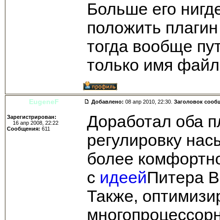
Больше его нигд
положить плагин в
тогда вообще пу
только имя файл
EugeneF
Добавлено:
08 апр 2010, 22:30.
Заголовок сооб
Доработал оба п
Зарегистрирован:
16 апр 2008, 22:22
Сообщения:
611
регулировку нас
более комфортно
с
идеей
Питера В
Также, оптимизир
многопроцессор