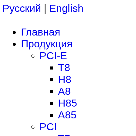
Русский
|
English
Главная
Продукция
PCI-E
T8
H8
A8
H85
A85
PCI