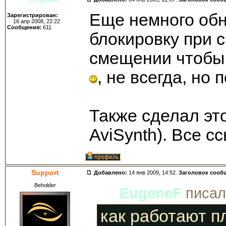
Еще немного обн
Зарегистрирован:
16 апр 2008, 22:22
Сообщения:
611
блокировку при 
смещении чтобы 
, не всегда, но 
Также сделал это
AviSynth). Все с
Support
Добавлено:
14 янв 2009, 14:52.
Заголовок сооб
Beholder
EugeneF
писал(
как работают п