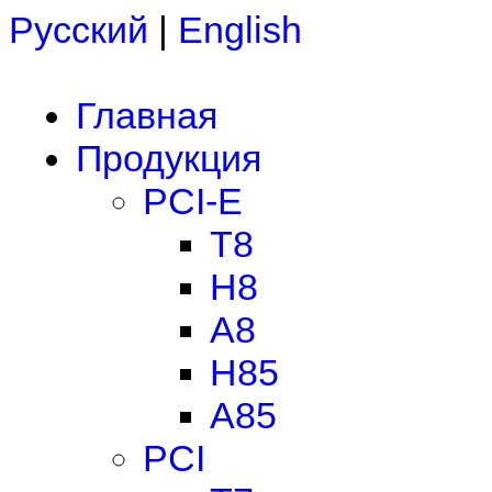
Русский
|
English
Главная
Продукция
PCI-E
T8
H8
A8
H85
A85
PCI