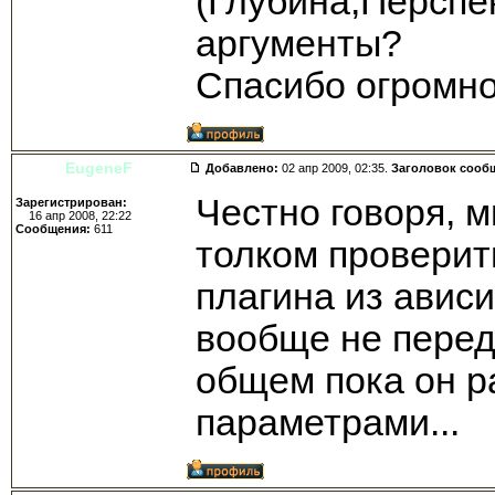
(Глубина,Перспе
аргументы?
Спасибо огромно
EugeneF
Добавлено:
02 апр 2009, 02:35.
Заголовок сооб
Честно говоря, м
Зарегистрирован:
16 апр 2008, 22:22
Сообщения:
611
толком проверит
плагина из ависи
вообще не переда
общем пока он р
параметрами...