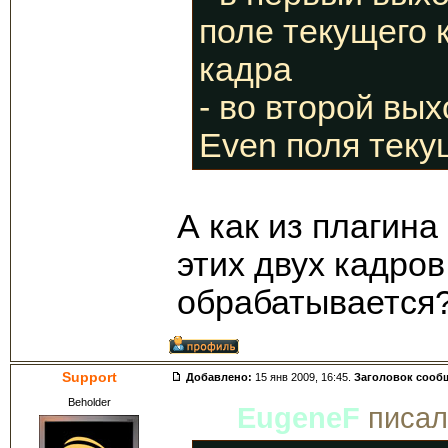
поле текущего 
кадра
- во второй вы
Even поля теку
А как из плагина
этих двух кадро
обрабатывается
Support
Добавлено:
15 янв 2009, 16:45.
Заголовок сооб
Beholder
EugeneF
писал(