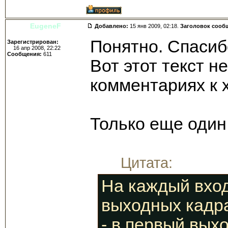
EugeneF
Добавлено:
15 янв 2009, 02:18.
Заголовок сооб
Понятно. Спасиб
Зарегистрирован:
16 апр 2008, 22:22
Сообщения:
611
Вот этот текст н
комментариях к х
Только еще один
Цитата:
На каждый вход
выходных кадр
- в первый вых