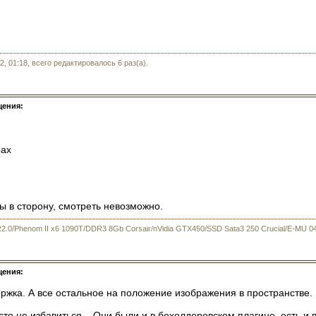
2, 01:18, всего редактировалось 6 раз(а).
щения:
рах
ы в сторону, смотреть невозможно.
R2.0/Phenom II x6 1090T/DDR3 8Gb Corsair/nVidia GTX450/SSD Sata3 250 Crucial/E-MU 0
щения:
ержка. А все остальное на положение изображения в пространстве.
сто не избавиться... Они были и в бехолдеровском плагине, есть и 