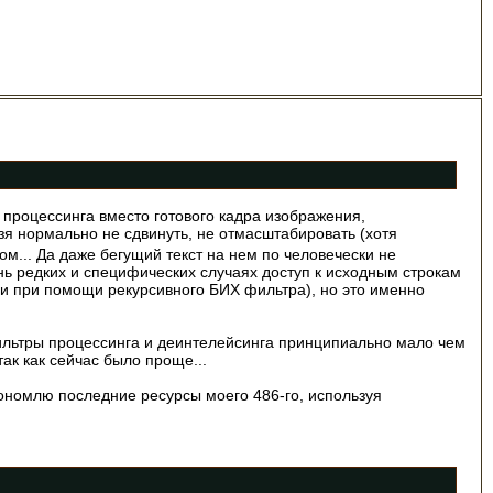
м процессинга вместо готового кадра изображения,
я нормально не сдвинуть, не отмасштабировать (хотя
м... Да даже бегущий текст на нем по человечески не
нь редких и специфических случаях доступ к исходным строкам
хи при помощи рекурсивного БИХ фильтра), но это именно
 фильтры процессинга и деинтелейсинга принципиально мало чем
ак как сейчас было проще...
кономлю последние ресурсы моего 486-го, используя