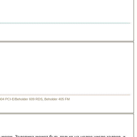
404 PCI-E/Beholder 609 RDS, Beholder 405 FM
в моем. Задержка может быть только на целое число кадров, и