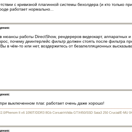
тствии с кривизной плагинной системы бехолдера (и кто только п
роде работает нормально...
щения:
в нюансы работы DirectShow, рендереров видеокарт, аппаратных и
рос, почему деинтерлейс фильтр должен стоять после фильтра проц
Вы в чём-то или нет, воздержитесь от безапелляционных высказываний
щения:
 при выключенном плаг. работает очень даже хорошо!
R2.0/Phenom II x6 1090T/DDR3 8Gb Corsair/nVidia GTX450/SSD Sata3 250 Crucial/E-MU 0
щения: