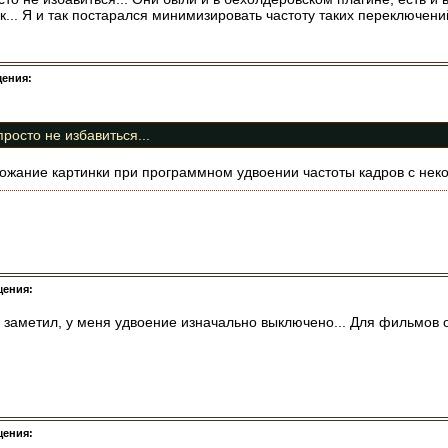
... Я и так постарался минимизировать частоту таких переключений
щения:
росто не избавиться...
ожание картинки при программном удвоении частоты кадров с неко
щения:
 заметил, у меня удвоение изначально выключено... Для фильмов
щения: