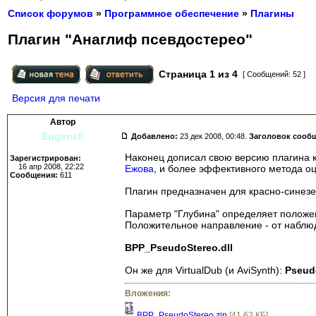
Список форумов
»
Программное обеспечение
»
Плагины
Плагин "Анаглиф псевдостерео"
Страница
1
из
4
[ Сообщений: 52 ]
Версия для печати
Автор
EugeneF
Добавлено:
23 дек 2008, 00:48.
Заголовок сооб
Наконец дописал свою версию плагина 
Зарегистрирован:
16 апр 2008, 22:22
Ежова
, и более эффективного метода о
Сообщения:
611
Плагин предназначен для красно-синезел
Параметр "Глубина" определяет положе
Положительное направление - от наблю
BPP_PseudoStereo.dll
Он же для VirtualDub (и AviSynth):
Pseud
Вложения:
BPP_PseudoStereo.zip
[41.62 КБ]