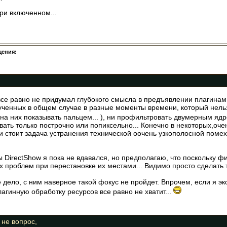
ри включенном...
щения:
. И все равно не придумал глубокого смысла в предъявлении плагина
ученных в общем случае в разные моменты времени, который нельз
на них показывать пальцем... ), ни профильтровать двумерным ядро
ать только построчно или попиксельно... Конечно в некоторых,оче
и стоит задача устранения технической оочень узкополосной поме
ты DirectShow я пока не вдавался, но предполагаю, что поскольку
х проблем при перестановке их местами... Видимо просто сделать т
 дело, с ним наверное такой фокус не пройдет. Впрочем, если я э
агинную обработку ресурсов все равно не хватит...
 не вопрос,