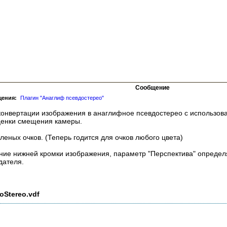
Сообщение
щения:
Плагин "Анаглиф псевдостерео"
конвертации изображения в анаглифное псевдостерео с использов
ценки смещения камеры.
еных очков. (Теперь годится для очков любого цвета)
ние нижней кромки изображения, параметр "Перспектива" определ
дателя.
oStereo.vdf