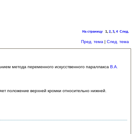
На страницу
1
,
2
,
3
,
4
След.
Пред. тема
|
След. тема
анием метода переменного искусственного параллакса
В.А.
яет положение верхней кромки относительно нижней.