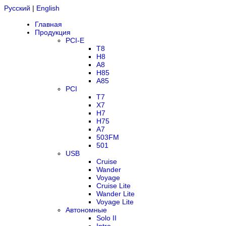
Русский
|
English
Главная
Продукция
PCI-E
T8
H8
A8
H85
A85
PCI
T7
X7
H7
H75
A7
503FM
501
USB
Cruise
Wander
Voyage
Cruise Lite
Wander Lite
Voyage Lite
Автономные
Solo II