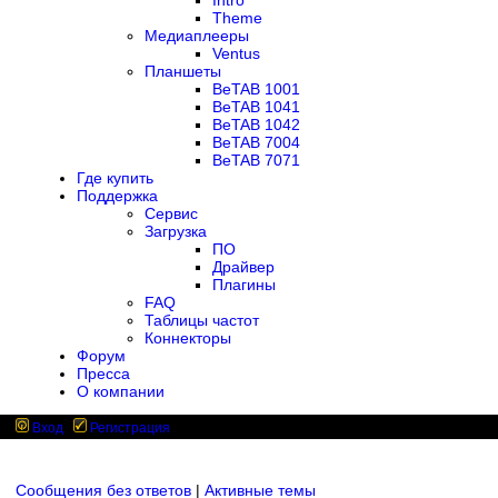
Intro
Theme
Медиаплееры
Ventus
Планшеты
BeTAB 1001
BeTAB 1041
BeTAB 1042
BeTAB 7004
BeTAB 7071
Где купить
Поддержка
Сервис
Загрузка
ПО
Драйвер
Плагины
FAQ
Таблицы частот
Коннекторы
Форум
Пресса
О компании
Вход
Регистрация
Сообщения без ответов
|
Активные темы