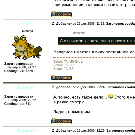
при изменении задержки возникает рывок
ALF
Добавлено:
26 дек 2008, 11:13.
Заголовок сооб
Эксперт
Цитата:
А от рывков к сожалению совсем так п
Наверное имеется в виду постоянное др
Behold TV M6 Extra
Зарегистрирован:
Behold TV H8
02 апр 2006, 21:37
Behold TV T8
Сообщения:
1329
EugeneF
Добавлено:
26 дек 2008, 21:24.
Заголовок сооб
Зарегистрирован:
А, точно, есть такое дело...
Этого я не
16 апр 2008, 22:22
я редко смотрю...
Сообщения:
611
Ладно, посмотрим...
EugeneF
Добавлено:
28 дек 2008, 12:26.
Заголовок сооб