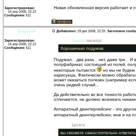
Новая обновленная версия работает и п
Зарегистрирован:
16 апр 2008, 22:22
Сообщения:
611
EugeneF
Добавлено:
29 дек 2008, 22:25.
Заголовок сооб
Зарегистрирован:
Support
писал(а):
16 апр 2008, 22:22
Сообщения:
611
Хорошенько подумав,
Подумал... два раза... нет, даже три..
полуфабрикат, состоящий из полей, пол
некоторые пытаются
но мы не будем 
нарисуешь. Фактически можно обрабатыв
может оказаться полезен (например есл
очень редкий случай...
Да действительно во все тонкости рабо
отличаются, не должно возникать никаки
Аппаратный деинтерлейсинг - это другое
аппаратный деинтерлейсинг, мне и на пл
Цитата:
вы сможете самостоятельно ответить