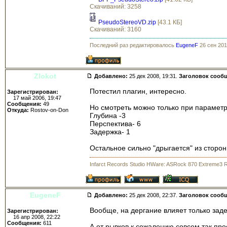
Скачиваний: 3258
PseudoStereoVD.zip
[43.1 КБ]
Скачиваний: 3160
Последний раз редактировалось
EugeneF
26 сен 201
Zlokot
Добавлено:
25 дек 2008, 19:31.
Заголовок сооб
Потестил плагин, интересно.
Зарегистрирован:
17 май 2006, 19:47
Сообщения:
49
Но смотреть можно только при парамет
Откуда:
Rostov-on-Don
Глубина -3
Перспектива- 6
Задержка- 1
Остальное сильно "дрыгается" из сторон
Infarct Records Studio HWare: ASRock 870 Extreme3 
EugeneF
Добавлено:
25 дек 2008, 22:37.
Заголовок сооб
Вообще, на дергание влияет только зад
Зарегистрирован:
16 апр 2008, 22:22
Сообщения:
611
А от рывков к сожалению совсем так про