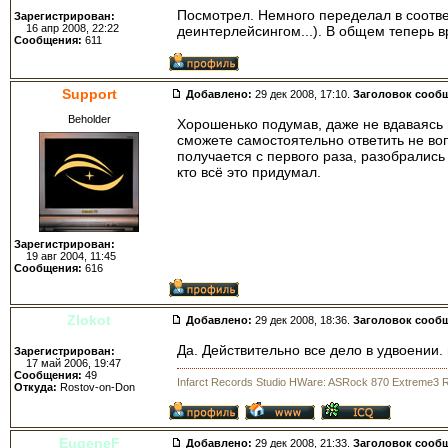
Посмотрел. Немного переделал в соотве
Зарегистрирован:
16 апр 2008, 22:22
деинтерлейсингом...). В общем теперь в
Сообщения:
611
Support
Добавлено:
29 дек 2008, 17:10.
Заголовок сооб
Beholder
Хорошенько подумав, даже не вдаваясь 
сможете самостоятельно ответить не воп
получается с первого раза, разобрались 
кто всё это придумал.
Зарегистрирован:
19 авг 2004, 11:45
Сообщения:
616
Zlokot
Добавлено:
29 дек 2008, 18:36.
Заголовок сооб
Да. Действительно все дело в удвоении.
Зарегистрирован:
17 май 2006, 19:47
Сообщения:
49
Infarct Records Studio HWare: ASRock 870 Extreme3 
Откуда:
Rostov-on-Don
EugeneF
Добавлено:
29 дек 2008, 21:33.
Заголовок сооб