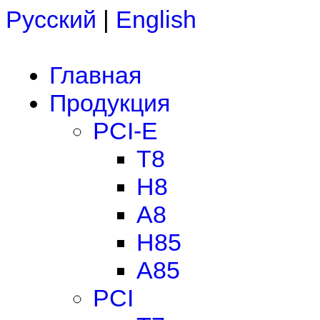
Русский
|
English
Главная
Продукция
PCI-E
T8
H8
A8
H85
A85
PCI