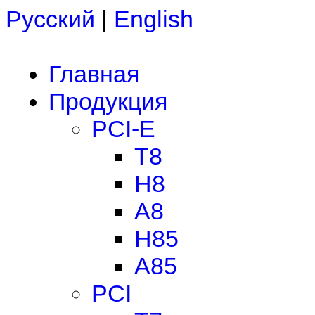
Русский
|
English
Главная
Продукция
PCI-E
T8
H8
A8
H85
A85
PCI