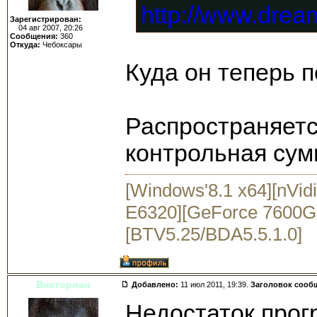
http://www.drea
Зарегистрирован:
04 авг 2007, 20:26
Сообщения:
360
Откуда:
Чебоксары
Куда он теперь 
Распространяет
контрольная су
[Windows'8.1 x64][nVid
E6320][GeForce 7600GS
[BTV5.25/BDA5.5.1.0]
Викториан
Добавлено:
11 июл 2011, 19:39.
Заголовок сооб
Недостаток прог