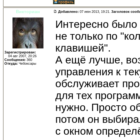
Викториан
Добавлено:
07 июн 2013, 19:21.
Заголовок сооб
Интересно было
не только по "ко
клавишей".
Зарегистрирован:
04 авг 2007, 20:26
А ещё лучше, во
Сообщения:
360
Откуда:
Чебоксары
управления к те
обслуживает про
для тех програм
нужно. Просто о
потом он выбира
с окном определ