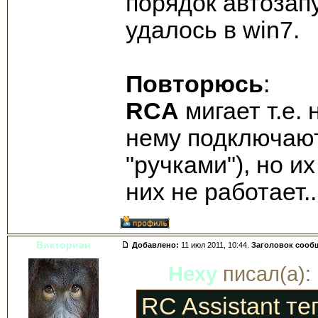
порядок автозапу
удалось в win7.
Повторюсь
:
RCA
мигает т.е.
нему подключают
"ручками"), но и
них не работает..
Викториан
Добавлено:
11 июл 2011, 10:44.
Заголовок сооб
Hexy
писал(а):
RC Assistant т