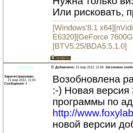
Нужна только ви
Или рисковать, п
[Windows'8.1 x64][nVid
E6320][GeForce 7600GS
[BTV5.25/BDA5.5.1.0]
Dreamy
Добавлено:
21 мар 2012, 11:06.
Заголовок сооб
Возобновлена ра
Зарегистрирован:
21 мар 2012, 11:03
Сообщения:
4
:-) Новая версия
программы по ад
http://www.foxyl
новой версии до