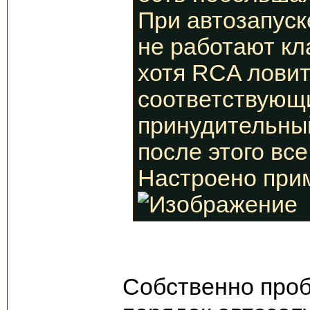
При автозапуск
не работают кл
хотя RCA ловит
соответствующи
принудительный
после этого все
Настроено прим
Собственно проб