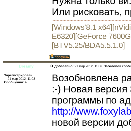
Нужна только ви
Или рисковать, п
[Windows'8.1 x64][nVid
E6320][GeForce 7600GS
[BTV5.25/BDA5.5.1.0]
Dreamy
Добавлено:
21 мар 2012, 11:06.
Заголовок сооб
Возобновлена ра
Зарегистрирован:
21 мар 2012, 11:03
Сообщения:
4
:-) Новая версия
программы по ад
http://www.foxyl
новой версии до