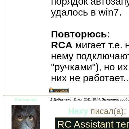
порядок автозапу
удалось в win7.
Повторюсь
:
RCA
мигает т.е.
нему подключают
"ручками"), но и
них не работает..
Викториан
Добавлено:
11 июл 2011, 10:44.
Заголовок сооб
Hexy
писал(а):
RC Assistant т