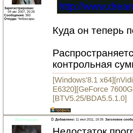
http://www.drea
Зарегистрирован:
04 авг 2007, 20:26
Сообщения:
360
Откуда:
Чебоксары
Куда он теперь 
Распространяет
контрольная су
[Windows'8.1 x64][nVid
E6320][GeForce 7600GS
[BTV5.25/BDA5.5.1.0]
Викториан
Добавлено:
11 июл 2011, 19:39.
Заголовок сооб
Недостаток прог