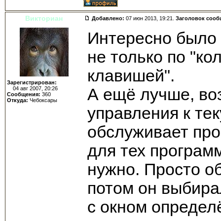
Викториан
Добавлено:
07 июн 2013, 19:21.
Заголовок сооб
Интересно было
не только по "ко
клавишей".
Зарегистрирован:
04 авг 2007, 20:26
А ещё лучше, во
Сообщения:
360
Откуда:
Чебоксары
управления к те
обслуживает про
для тех програм
нужно. Просто о
потом он выбира
с окном определ