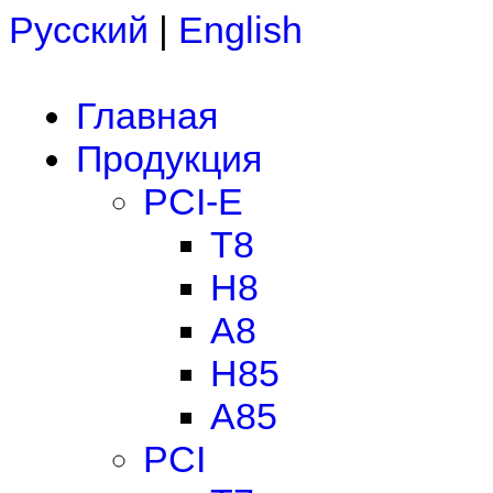
Русский
|
English
Главная
Продукция
PCI-E
T8
H8
A8
H85
A85
PCI