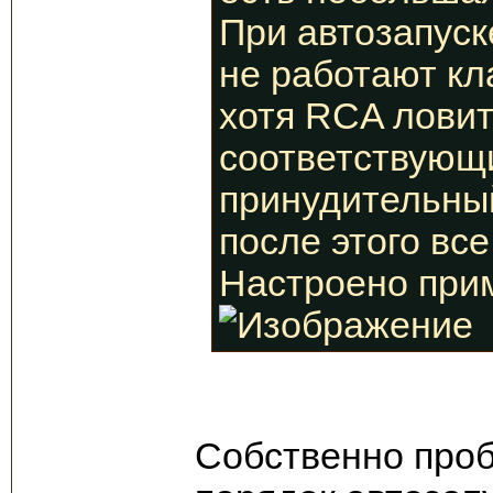
При автозапуск
не работают кл
хотя RCA ловит
соответствующи
принудительный
после этого все
Настроено прим
Собственно проб