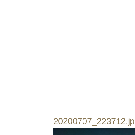
20200707_223712.jpg