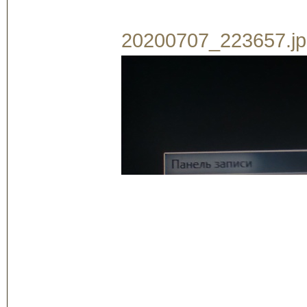
20200707_223657.jpg