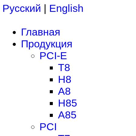
Русский
|
English
Главная
Продукция
PCI-E
T8
H8
A8
H85
A85
PCI