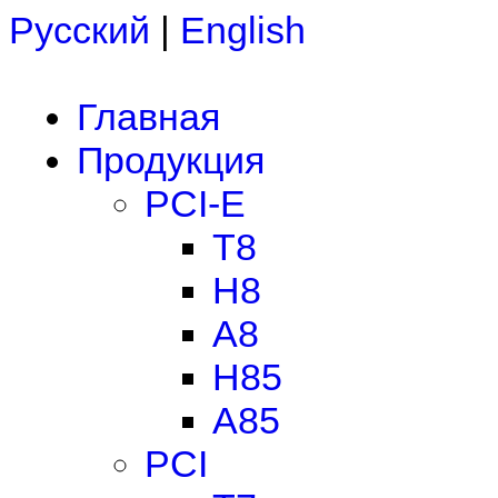
Русский
|
English
Главная
Продукция
PCI-E
T8
H8
A8
H85
A85
PCI