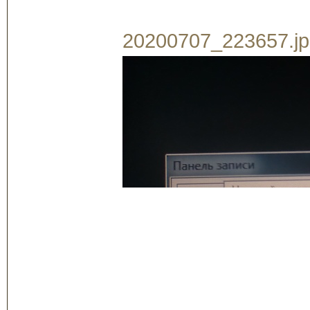
20200707_223657.jpg