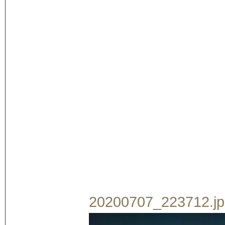
20200707_223712.jpg