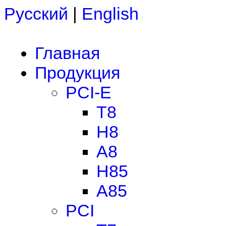
Русский
|
English
Главная
Продукция
PCI-E
T8
H8
A8
H85
A85
PCI