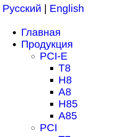
Русский
|
English
Главная
Продукция
PCI-E
T8
H8
A8
H85
A85
PCI