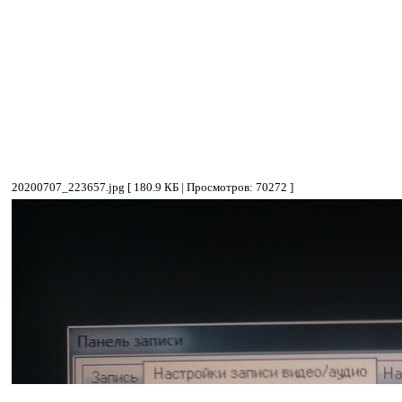
20200707_223657.jpg [ 180.9 КБ | Просмотров: 70272 ]