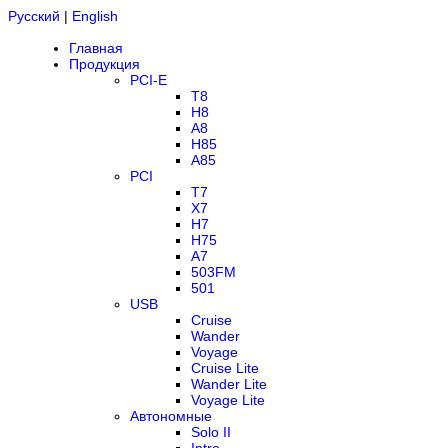
Русский
|
English
Главная
Продукция
PCI-E
T8
H8
A8
H85
A85
PCI
T7
X7
H7
H75
A7
503FM
501
USB
Cruise
Wander
Voyage
Cruise Lite
Wander Lite
Voyage Lite
Автономные
Solo II