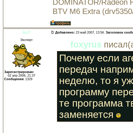
DOMINATOR/Radeon 
BTV M6 Extra (drv5350
ALF
Добавлено:
23 май 2007, 13:56.
Заголовок сооб
Эксперт
foxyrus
писал(а
Почему если аг
передач наприм
Зарегистрирован:
02 апр 2006, 21:37
неделю, то я у
Сообщения:
1329
программу пере
те программа т
заменяется