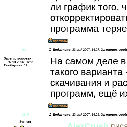
ли график того, 
откорректироват
программа теряет
evil
Добавлено:
23 май 2007, 14:27.
Заголовок сооб
На самом деле в
Зарегистрирован:
25 окт 2006, 20:35
Сообщения:
11
такого варианта 
скачивания и ра
программ, ещё и
ALF
Добавлено:
23 май 2007, 14:28.
Заголовок сооб
Эксперт
AlexCrush
писа