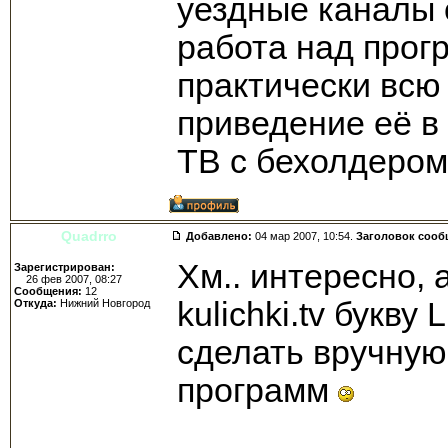
уездные каналы 
работа над прог
практически всю
приведение её в
ТВ с бехолдером
Quadrro
Добавлено:
04 мар 2007, 10:54.
Заголовок сооб
Хм.. интересно, 
Зарегистрирован:
26 фев 2007, 08:27
Сообщения:
12
kulichki.tv букву
Откуда:
Нижний Новгород
сделать вручную,
программ