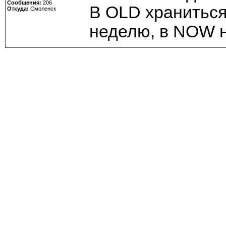
Сообщения:
206
В OLD хранитьс
Откуда:
Смоленск
неделю, в NOW н