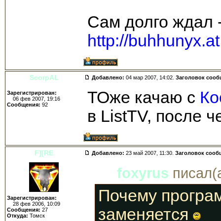
Сам долго ждал 
http://buhhunyx.a
ScorpAL
Добавлено:
04 мар 2007, 14:02.
Заголовок сооб
ТОже качаю с
Ко
Зарегистрирован:
06 фев 2007, 19:16
Сообщения:
92
в ListTV, после 
F][RE
Добавлено:
23 май 2007, 11:30.
Заголовок сооб
foxyrus
писал(а
Почему програм
Зарегистрирован:
28 фев 2006, 10:09
заменяется
Сообщения:
27
Откуда:
Томск