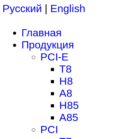
Русский
|
English
Главная
Продукция
PCI-E
T8
H8
A8
H85
A85
PCI