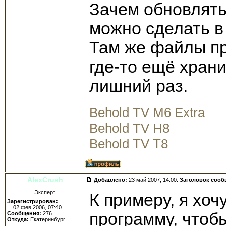
Зачем обновлять 
можно сделать в
Там же файлы пр
где-то ещё храни
лишний раз.
Behold TV M6 Extra
Behold TV H8
Behold TV T8
AlexCrush
Добавлено:
23 май 2007, 14:00.
Заголовок сооб
Эксперт
К примеру, я хоч
Зарегистрирован:
02 фев 2006, 07:40
программу, чтобы
Сообщения:
276
Откуда:
Екатеринбург