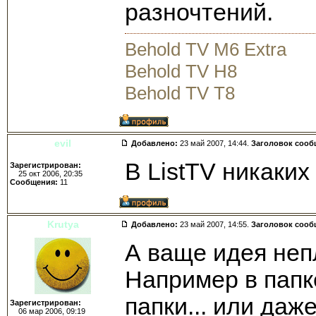
разночтений.
Behold TV M6 Extra
Behold TV H8
Behold TV T8
evil
Добавлено:
23 май 2007, 14:44.
Заголовок сооб
В ListTV никаких
Зарегистрирован:
25 окт 2006, 20:35
Сообщения:
11
Krutya
Добавлено:
23 май 2007, 14:55.
Заголовок сооб
А ваще идея неп
Например в папк
папки... или даж
Зарегистрирован:
06 мар 2006, 09:19