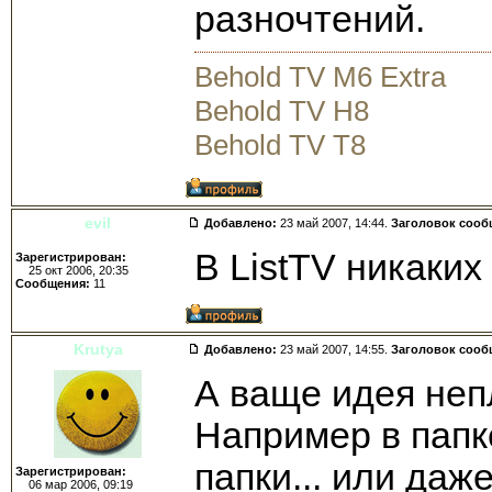
разночтений.
Behold TV M6 Extra
Behold TV H8
Behold TV T8
evil
Добавлено:
23 май 2007, 14:44.
Заголовок сооб
В ListTV никаких
Зарегистрирован:
25 окт 2006, 20:35
Сообщения:
11
Krutya
Добавлено:
23 май 2007, 14:55.
Заголовок сооб
А ваще идея неп
Например в папк
папки... или даж
Зарегистрирован:
06 мар 2006, 09:19