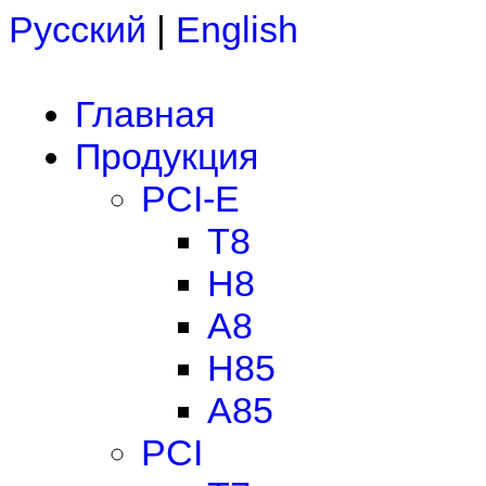
Русский
|
English
Главная
Продукция
PCI-E
T8
H8
A8
H85
A85
PCI