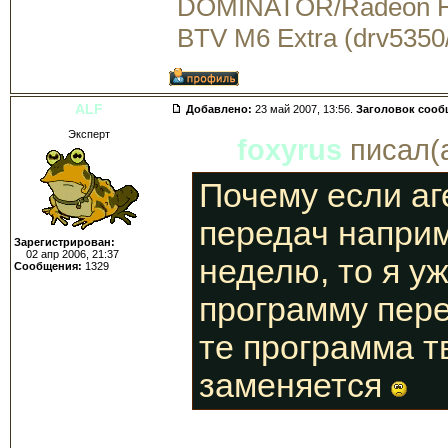
DOMINATOR/Radeon 
BTV M6 Extra (drv5350
ALF
Добавлено:
23 май 2007, 13:56.
Заголовок сооб
Эксперт
foxyrus
писал(а
Почему если аг
передач наприм
Зарегистрирован:
02 апр 2006, 21:37
неделю, то я у
Сообщения:
1329
программу пере
те программа т
заменяется