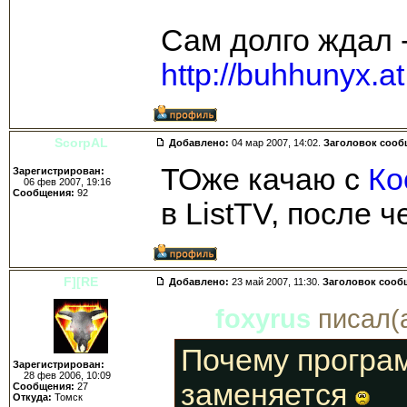
Сам долго ждал 
http://buhhunyx.a
ScorpAL
Добавлено:
04 мар 2007, 14:02.
Заголовок сооб
ТОже качаю с
Ко
Зарегистрирован:
06 фев 2007, 19:16
Сообщения:
92
в ListTV, после 
F][RE
Добавлено:
23 май 2007, 11:30.
Заголовок сооб
foxyrus
писал(а
Почему програм
Зарегистрирован:
28 фев 2006, 10:09
заменяется
Сообщения:
27
Откуда:
Томск