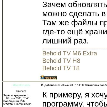
Зачем обновлять 
можно сделать в
Там же файлы пр
где-то ещё храни
лишний раз.
Behold TV M6 Extra
Behold TV H8
Behold TV T8
AlexCrush
Добавлено:
23 май 2007, 14:00.
Заголовок сооб
Эксперт
К примеру, я хоч
Зарегистрирован:
02 фев 2006, 07:40
программу, чтобы
Сообщения:
276
Откуда:
Екатеринбург