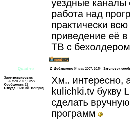
уездные каналы 
работа над прог
практически всю
приведение её в
ТВ с бехолдером
Quadrro
Добавлено:
04 мар 2007, 10:54.
Заголовок сооб
Хм.. интересно, 
Зарегистрирован:
26 фев 2007, 08:27
Сообщения:
12
kulichki.tv букву
Откуда:
Нижний Новгород
сделать вручную,
программ