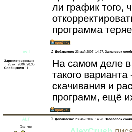
ли график того, 
откорректироват
программа теряет
evil
Добавлено:
23 май 2007, 14:27.
Заголовок сооб
На самом деле в
Зарегистрирован:
25 окт 2006, 20:35
Сообщения:
11
такого варианта 
скачивания и ра
программ, ещё и
ALF
Добавлено:
23 май 2007, 14:28.
Заголовок сооб
Эксперт
AlexCrush
писа