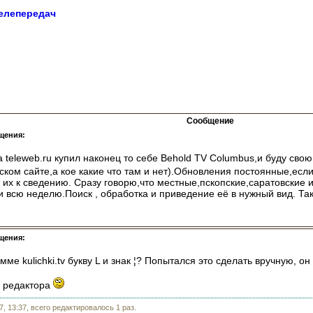
елепередач
Сообщение
щения:
та teleweb.ru купил наконец то себе Behold TV Columbus,и буду сво
ском сайте,а кое какие что там и нет).Обновления постоянные,есл
их к сведению. Сразу говорю,что местные,пскопские,саратовские и
 всю неделю.Поиск , обработка и приведение её в нужный вид. Так
щения:
мме kulichki.tv букву L и знак ¦? Попытался это сделать вручную, 
ю редактора
, 13:37, всего редактировалось 1 раз.