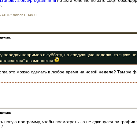
l.ru/television/tvprogram.html
не ахти конечно но зато софт бехолдер
.
MINATOR/Radeon HD4890
щения:
у передач например в субботу, на следующую неделю, то я уже не
акапливается" а заменяется
когда это можно сделать в любое время на новой неделе? Там же ф
щения:
ать новую программу, чтобы посмотреть - а не сдвинулся ли график 
:/