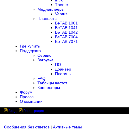
Intro
Theme
Медиаплееры
Ventus
Планшеты
BeTAB 1001
BeTAB 1041
BeTAB 1042
BeTAB 7004
BeTAB 7071
Где купить
Поддержка
Сервис
Загрузка
ПО
Драйвер
Плагины
FAQ
Таблицы частот
Коннекторы
Форум
Пресса
О компании
Вход
Регистрация
Сообщения без ответов
|
Активные темы