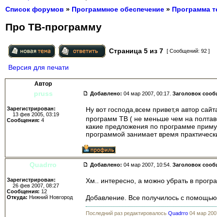
Список форумов
»
Программное обеспечение
»
Программа т
Про ТВ-программу
Страница
5
из
7
[ Сообщений: 92 ]
Версия для печати
Автор
pruss
Добавлено:
04 мар 2007, 00:17.
Заголовок сооб
Зарегистрирован:
Ну вот господа,всем привет,я автор сай
13 фев 2005, 03:19
программ ТВ ( не меньше чем на полтав
Сообщения:
4
какие предложения по программе приму 
программой занимает время практически
Quadrro
Добавлено:
04 мар 2007, 10:54.
Заголовок сооб
Зарегистрирован:
Хм.. интересно, а можно убрать в програ
26 фев 2007, 08:27
Сообщения:
12
Добавление. Все получилось с помощь
Откуда:
Нижний Новгород
Последний раз редактировалось
Quadrro
04 мар 2007