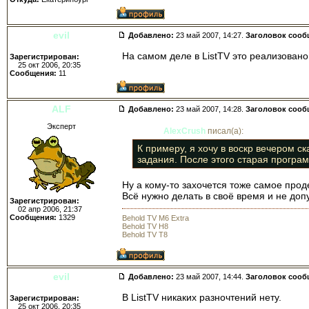
evil
Добавлено:
23 май 2007, 14:27.
Заголовок сооб
На самом деле в ListTV это реализован
Зарегистрирован:
25 окт 2006, 20:35
Сообщения:
11
ALF
Добавлено:
23 май 2007, 14:28.
Заголовок сооб
Эксперт
AlexCrush
писал(а):
К примеру, я хочу в воскр вечером с
задания. После этого старая програм
Ну а кому-то захочется тоже самое прод
Всё нужно делать в своё время и не доп
Зарегистрирован:
02 апр 2006, 21:37
Сообщения:
1329
Behold TV M6 Extra
Behold TV H8
Behold TV T8
evil
Добавлено:
23 май 2007, 14:44.
Заголовок сооб
В ListTV никаких разночтений нету.
Зарегистрирован:
25 окт 2006, 20:35