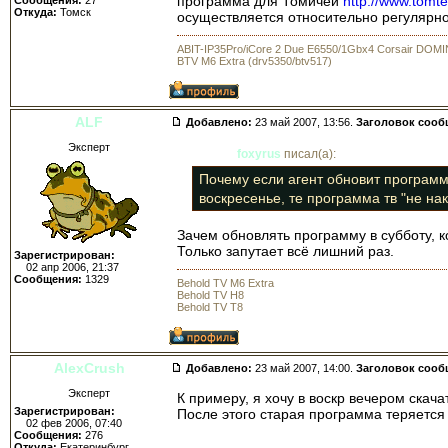
программа для Томичей
http://www.tomte
Откуда:
Томск
осуществляется относительно регулярно
ABIT-IP35Pro/iCore 2 Due E6550/1Gbx4 Corsair DO
BTV M6 Extra (drv5350/btv517)
ALF
Добавлено:
23 май 2007, 13:56.
Заголовок сооб
Эксперт
foxyrus
писал(а):
Почему если агент обновит программ
воскресенье, те программа тв "не н
Зачем обновлять программу в субботу, 
Только запутает всё лишний раз.
Зарегистрирован:
02 апр 2006, 21:37
Сообщения:
1329
Behold TV M6 Extra
Behold TV H8
Behold TV T8
AlexCrush
Добавлено:
23 май 2007, 14:00.
Заголовок сооб
Эксперт
К примеру, я хочу в воскр вечером скач
Зарегистрирован:
После этого старая программа теряется 
02 фев 2006, 07:40
Сообщения:
276
Откуда:
Екатеринбург