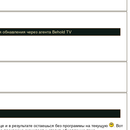
я обнавления через агента Behold TV
нце и в результате остаешься без программы на текущую
. Вот