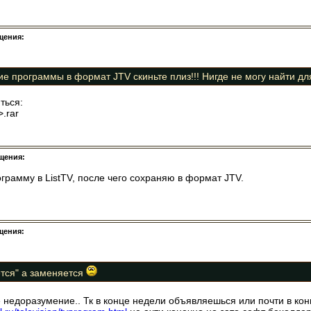
щения:
е программы в формат JTV скиньте плиз!!! Нигде не могу найти дл
ться:
.rar
щения:
грамму в ListTV, после чего сохраняю в формат JTV.
щения:
тся" а заменяется
е недоразумение.. Тк в конце недели объявляешься или почти в ко