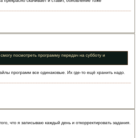
а прекрасно скачивает и ставит, обновление тоже
 смогу посмотреть программу передач на субботу и
айлы программ все одинаковые. Их где-то ещё хранить надо.
того, что я записываю каждый день и откорректировать задания.