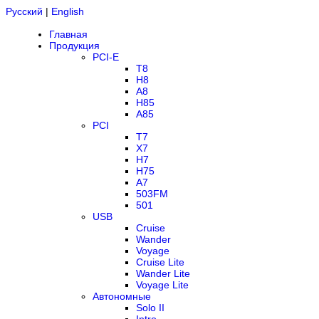
Русский
|
English
Главная
Продукция
PCI-E
T8
H8
A8
H85
A85
PCI
T7
X7
H7
H75
A7
503FM
501
USB
Cruise
Wander
Voyage
Cruise Lite
Wander Lite
Voyage Lite
Автономные
Solo II