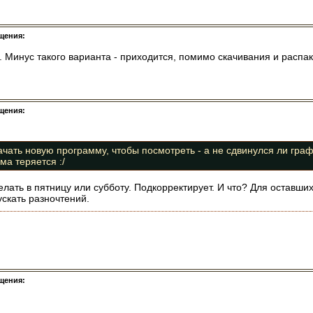
щения:
о. Минус такого варианта - приходится, помимо скачивания и расп
щения:
качать новую программу, чтобы посмотреть - а не сдвинулся ли гра
ма теряется :/
елать в пятницу или субботу. Подкорректирует. И что? Для оставши
ускать разночтений.
щения: