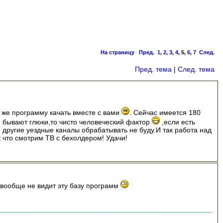
На страницу
Пред.
1
,
2
,
3
,
4
,
5
,
6
,
7
След.
Пред. тема
|
След. тема
ю же программу качать вместе с вами
. Сейчас имеется 180
и бывают глюки,то чисто человеческий фактор
,если есть
 другие уездные каналы обрабатывать не буду.И так работа над
 что смотрим ТВ с бехолдером! Удачи!
он вообще не видит эту базу программ