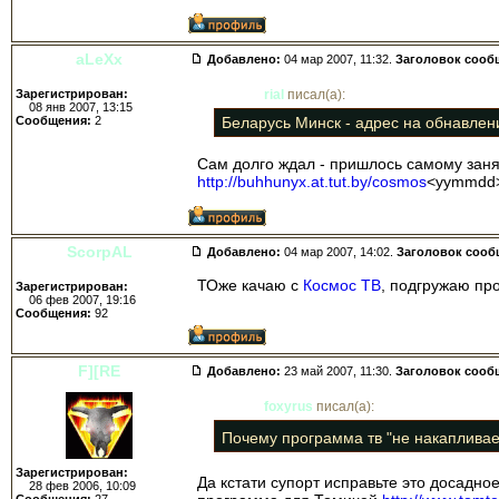
aLeXx
Добавлено:
04 мар 2007, 11:32.
Заголовок сооб
Зарегистрирован:
rial
писал(а):
08 янв 2007, 13:15
Сообщения:
2
Беларусь Минск - адрес на обнавлени
Сам долго ждал - пришлось самому заня
http://buhhunyx.at.tut.by/cosmos
<yymmdd>
ScorpAL
Добавлено:
04 мар 2007, 14:02.
Заголовок сооб
ТОже качаю с
Космос ТВ
, подгружаю про
Зарегистрирован:
06 фев 2007, 19:16
Сообщения:
92
F][RE
Добавлено:
23 май 2007, 11:30.
Заголовок сооб
foxyrus
писал(а):
Почему программа тв "не накапливае
Зарегистрирован:
Да кстати супорт исправьте это досадно
28 фев 2006, 10:09
Сообщения:
27