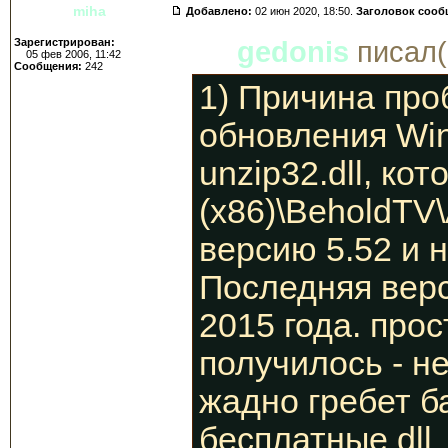
miha
Добавлено:
02 июн 2020, 18:50.
Заголовок сооб
Зарегистрирован:
gedonis
писал(
05 фев 2006, 11:42
Сообщения:
242
1) Причина про
обновления Win
unzip32.dll, ко
(x86)\BeholdTV\
версию 5.52 и н
Последняя верс
2015 года. прос
получилось - н
жадно гребет б
бесплатные dll