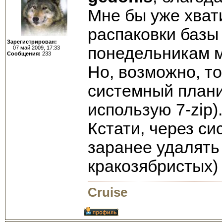
Мне бы уже хват
распаковки базы
Зарегистрирован:
понедельникам мо
07 май 2009, 17:33
Сообщения:
233
Но, возможно, т
системный плани
использую 7-zip).
Кстати, через с
заранее удалять
кракозябристых)
Cruise