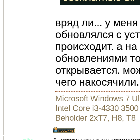
вряд ли... у меня
обновлялся с уст
происходит. а на
обновлениями то
открывается. мож
чего накосячили.
Microsoft Windows 7 U
Intel Core i3-4330 35
Beholder 2xT7, H8, T8
miha
Добавлено:
08 июн 2020, 23:17.
Заголовок сооб