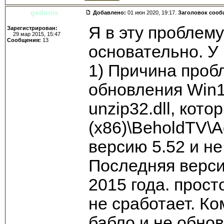
gedonis
Добавлено:
01 июн 2020, 19:17.
Заголовок сооб
Я в эту проблему
Зарегистрирован:
29 мар 2015, 15:47
Сообщения:
13
основательно. У
1) Причина пробл
обновления Win1
unzip32.dll, кото
(x86)\BeholdTV\A
версию 5.52 и не
Последняя верси
2015 года. прост
не сработает. К
бабло и не обнов