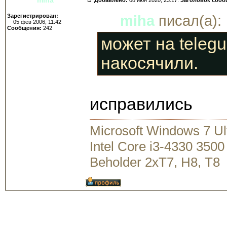
Зарегистрирован:
miha
писал(а):
05 фев 2006, 11:42
Сообщения:
242
может на telegu
накосячили.
исправились
Microsoft Windows 7 U
Intel Core i3-4330 35
Beholder 2xT7, H8, T8