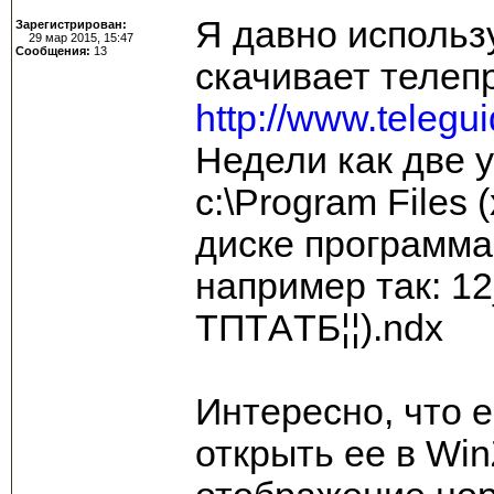
Я давно использ
Зарегистрирован:
29 мар 2015, 15:47
Сообщения:
13
скачивает телеп
http://www.telegu
Недели как две у
c:\Program Files
диске программа
например так: 12_¦
TПTАTБ¦¦).ndx
Интересно, что е
открыть ее в Win