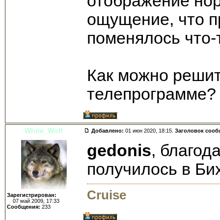
отображение нор
ощущение, что п
поменялось что-
Как можно решит
телепрограмме?
White_Wolf
Добавлено:
01 июн 2020, 18:15.
Заголовок сооб
gedonis
, благод
получилось в Би
Cruise
Зарегистрирован:
07 май 2009, 17:33
Сообщения:
233