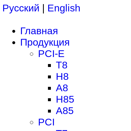
Русский
|
English
Главная
Продукция
PCI-E
T8
H8
A8
H85
A85
PCI