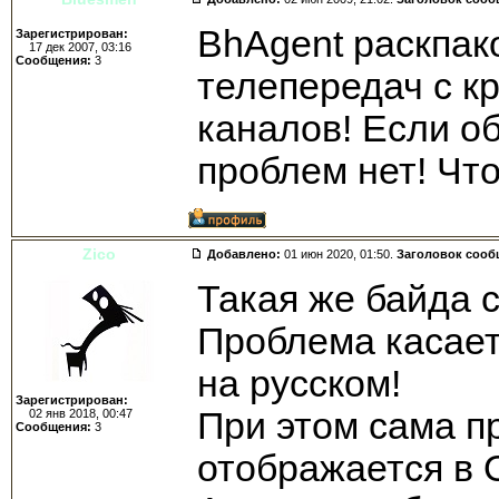
BhAgent раскпак
Зарегистрирован:
17 дек 2007, 03:16
Сообщения:
3
телепередач с к
каналов! Если о
проблем нет! Чт
Zico
Добавлено:
01 июн 2020, 01:50.
Заголовок сооб
Такая же байда 
Проблема касает
на русском!
Зарегистрирован:
При этом сама п
02 янв 2018, 00:47
Сообщения:
3
отображается в