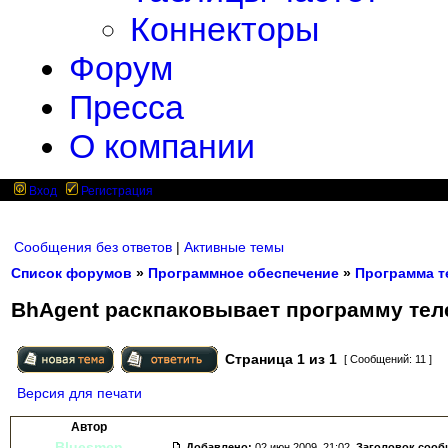
Коннекторы
Форум
Пресса
О компании
Вход
Регистрация
Сообщения без ответов
|
Активные темы
Список форумов
»
Программное обеспечение
»
Программа т
BhAgent раскпаковывает программу тел
Страница
1
из
1
[ Сообщений: 11 ]
Версия для печати
Автор
Bluesmen
Добавлено:
02 июн 2009, 21:02.
Заголовок сооб