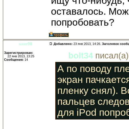
ищу что-нибудь,
оставалось. Мож
попробовать?
user98
Добавлено:
23 янв 2013, 14:26.
Заголовок сооб
Зарегистрирован:
bolt34
писал(а)
22 янв 2013, 13:25
Сообщения:
14
А по поводу пл
экран пачкаетс
пленку снял). В
пальцев следов
для iPod попро