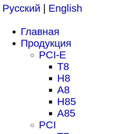
Русский
|
English
Главная
Продукция
PCI-E
T8
H8
A8
H85
A85
PCI