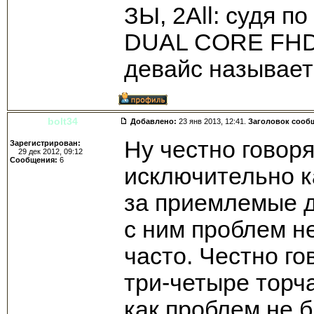
ЗЫ, 2All: судя по
DUAL CORE FHD" 
девайс называет
bolt34
Добавлено:
23 янв 2013, 12:41.
Заголовок сооб
Ну честно говоря
Зарегистрирован:
29 дек 2012, 09:12
Сообщения:
6
исключительно ка
за приемлемые д
с ним проблем не
часто. Честно го
три-четыре торч
как проблем не б