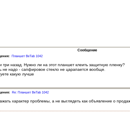
Сообщение
щения:
Планшет BeTab 1042
и три назад. Нужно ли на этот планшет клеить защитную пленку?
ь не надо - сапфировое стекло не царапается вообще.
туете какую лучше
щения:
Re: Планшет BeTab 1042
ажать характер проблемы, а не выглядеть как объявление о продаж