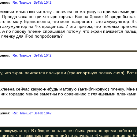
щения:
Re: Планшет BeTab 1042
исключительно как читалку - повелся на матрицу за приемлемые ден
и. Правда часа по три-четыре торчал. Все на Хроме. И вроде бы как
чего не могу. Единственно, что меня напрягает - это аккумулятор. 
 аккумулятор на 4-х процентах. И это притом, что тяжелых приложе
 А по поводу пленки спрашивал потому, что экран пачкается пальц
 пленку для iPod попробовать?
щения:
Re: Планшет BeTab 1042
, что экран пачкается пальцами (транспортную пленку снял). Вот и
клеена сейчас какую-нибудь матовую (антибликовую) пленку. Мне н
а них гораздо менее заметны по сравнению с глянцевыми пленками
щения:
Re: Планшет BeTab 1042
то аккумулятор. В обзоре на планшет была указано время работы в
 притом, что тяжелых приложений не запускаю. 6 часов чтения на F