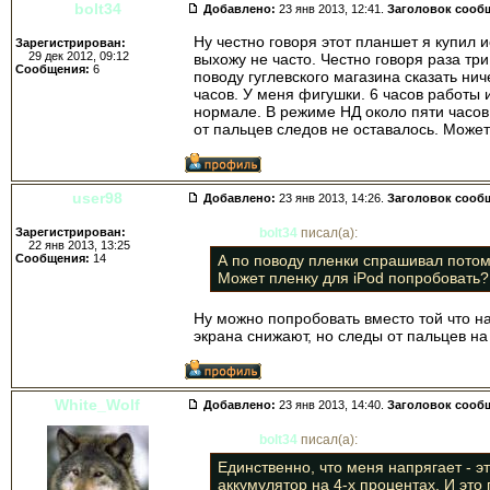
bolt34
Добавлено:
23 янв 2013, 12:41.
Заголовок сооб
Ну честно говоря этот планшет я купил 
Зарегистрирован:
29 дек 2012, 09:12
выхожу не часто. Честно говоря раза тр
Сообщения:
6
поводу гуглевского магазина сказать ни
часов. У меня фигушки. 6 часов работы и
нормале. В режиме НД около пяти часов.
от пальцев следов не оставалось. Может
user98
Добавлено:
23 янв 2013, 14:26.
Заголовок сооб
Зарегистрирован:
bolt34
писал(а):
22 янв 2013, 13:25
Сообщения:
14
А по поводу пленки спрашивал потому
Может пленку для iPod попробовать?
Ну можно попробовать вместо той что на
экрана снижают, но следы от пальцев н
White_Wolf
Добавлено:
23 янв 2013, 14:40.
Заголовок сооб
bolt34
писал(а):
Единственно, что меня напрягает - э
аккумулятор на 4-х процентах. И это