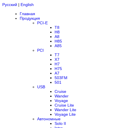
Русский
|
English
Главная
Продукция
PCI-E
T8
H8
A8
H85
A85
PCI
T7
X7
H7
H75
A7
503FM
501
USB
Cruise
Wander
Voyage
Cruise Lite
Wander Lite
Voyage Lite
Автономные
Solo II