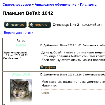
Список форумов
»
Аппаратное обеспечение
»
Планшеты
Планшет BeTab 1042
Страница
1
из
2
[ Сообщений: 28 ]
Версия для печати
Автор
bolt34
Добавлено:
18 янв 2013, 11:06.
Заголовок сооб
День добрый. Купил этот планшет недел
Зарегистрирован:
29 дек 2012, 09:12
Есть еще планшет Nakamichi - там клеит
Сообщения:
6
Если плёнку стоит клеить, может посове
White_Wolf
Добавлено:
18 янв 2013, 13:36.
Заголовок сооб
Мне кажется, название темы должно отр
Извините..
Cruise