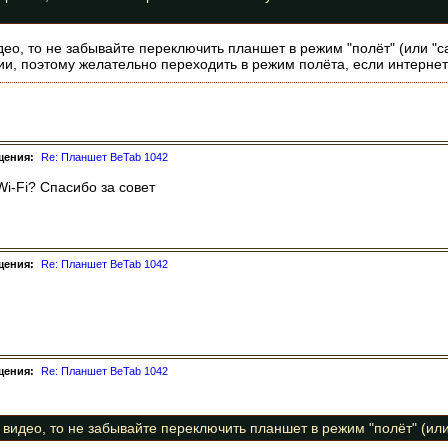
део, то не забывайте переключить планшет в режим "полёт" (или "са
и, поэтому желательно переходить в режим полёта, если интернет
щения:
Re: Планшет BeTab 1042
Wi-Fi? Спасибо за совет
щения:
Re: Планшет BeTab 1042
щения:
Re: Планшет BeTab 1042
 видео, то не забывайте переключить планшет в режим "полёт" (или 