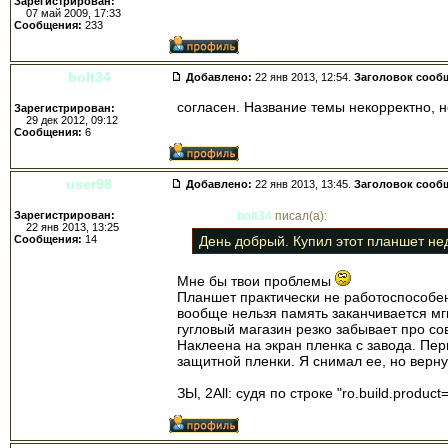
Зарегистрирован:
07 май 2009, 17:33
Сообщения:
233
bolt34
Добавлено:
22 янв 2013, 12:54.
Заголовок сооб
согласен. Название темы некорректно, 
Зарегистрирован:
29 дек 2012, 09:12
Сообщения:
6
user98
Добавлено:
22 янв 2013, 13:45.
Заголовок сооб
Зарегистрирован:
bolt34
писал(а):
22 янв 2013, 13:25
Сообщения:
14
День добрый. Купил этот планшет не
Мне бы твои проблемы
Планшет практически не работоспособен 
вообще нельзя память заканчивается мгн
гугловый магазин резко забывает про с
Наклеена на экран пленка с завода. Пе
защитной пленки. Я снимал ее, но верну
ЗЫ, 2All: судя по строке "ro.build.prod