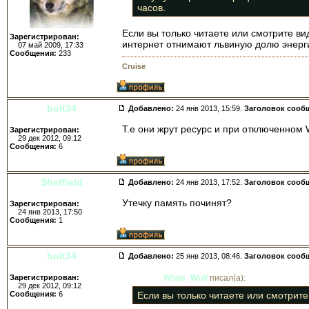
часов.
Если вы только читаете или смотрите ви
Зарегистрирован:
интернет отнимают львиную долю энерги
07 май 2009, 17:33
Сообщения:
233
Cruise
bolt34
Добавлено:
24 янв 2013, 15:59.
Заголовок сооб
Т.е они жрут ресурс и при отключенном 
Зарегистрирован:
29 дек 2012, 09:12
Сообщения:
6
Sheffield
Добавлено:
24 янв 2013, 17:52.
Заголовок сооб
Утечку память починят?
Зарегистрирован:
24 янв 2013, 17:50
Сообщения:
1
bolt34
Добавлено:
25 янв 2013, 08:46.
Заголовок сооб
Зарегистрирован:
White_Wolf
писал(а):
29 дек 2012, 09:12
Сообщения:
6
Если вы только читаете или смотрите