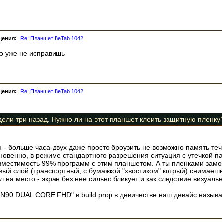
щения:
Re: Планшет BeTab 1042
но уже не исправишь
щения:
Re: Планшет BeTab 1042
дели три назад. Нужно ли на этот планшет клеить защитную пленку
- больше часа-двух даже просто броузить не возможно память тече
овенно, в режиме стандартного разрешения ситуация с утечкой памя
овместимость 99% программ с этим планшетом. А ты пленками зам
рвый слой (транспортный, с бумажкой "хвостиком" котрый) снимаеш
л на место - экран без нее сильно бликует и как следствие визуаль
uct=N90 DUAL CORE FHD" в build.prop в девичестве наш девайс назы