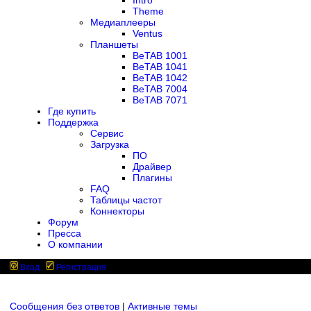
Intro
Theme
Медиаплееры
Ventus
Планшеты
BeTAB 1001
BeTAB 1041
BeTAB 1042
BeTAB 7004
BeTAB 7071
Где купить
Поддержка
Сервис
Загрузка
ПО
Драйвер
Плагины
FAQ
Таблицы частот
Коннекторы
Форум
Пресса
О компании
Вход
Регистрация
Сообщения без ответов
|
Активные темы