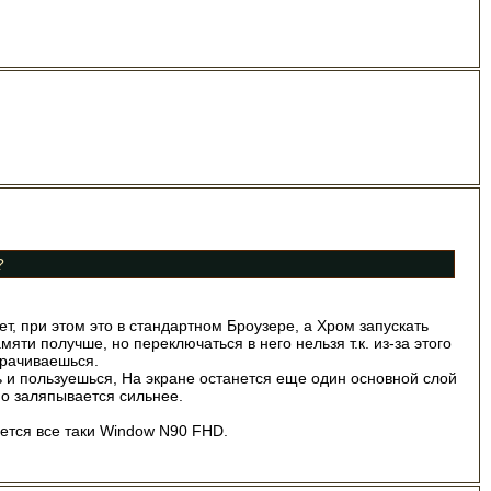
?
т, при этом это в стандартном Броузере, а Хром запускать
ти получше, но переключаться в него нельзя т.к. из-за этого
орачиваешься.
ь и пользуешься, На экране останется еще один основной слой
но заляпывается сильнее.
вается все таки Window N90 FHD.