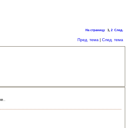
На страницу
1
,
2
След.
Пред. тема
|
След. тема
е..