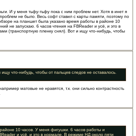
ьги. И у меня тьфу-тьфу пока с ним проблем нет. Хотя в инет я
 проблем не было. Весь софт ставил с карты памяти, поэтому по
В обзоре на планшет была указано время работы в районе 10
ний не запускаю. 6 часов чтения на FBReader и усё, и это в
ами (транспортную пленку снял). Вот и ищу что-нибудь, чтобы
 ищу что-нибудь, чтобы от пальцев следов не оставалось.
апример матовые не нравятся, т.к. они сильно контрастность
.
 районе 10 часов. У меня фигушки. 6 часов работы и
BReader и усё, и это в нормале. В режиме НД около пяти