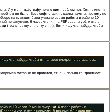
ьги. И у меня тьфу-тьфу пока с ним проблем нет. Хотя в инет я
 проблем не было. Весь софт ставил с карты памяти, поэтому по
В обзоре на планшет была указано время работы в районе 10
ний не запускаю. 6 часов чтения на FBReader и усё, и это в
ами (транспортную пленку снял). Вот и ищу что-нибудь, чтобы
 ищу что-нибудь, чтобы от пальцев следов не оставалось.
апример матовые не нравятся, т.к. они сильно контрастность
.
 районе 10 часов. У меня фигушки. 6 часов работы и
BReader и усё, и это в нормале. В режиме НД около пяти