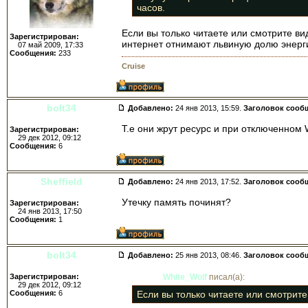
часов.
Если вы только читаете или смотрите ви
Зарегистрирован:
интернет отнимают львиную долю энерги
07 май 2009, 17:33
Сообщения:
233
Cruise
bolt34
Добавлено:
24 янв 2013, 15:59.
Заголовок сооб
Т.е они жрут ресурс и при отключенном 
Зарегистрирован:
29 дек 2012, 09:12
Сообщения:
6
Sheffield
Добавлено:
24 янв 2013, 17:52.
Заголовок сооб
Утечку память починят?
Зарегистрирован:
24 янв 2013, 17:50
Сообщения:
1
bolt34
Добавлено:
25 янв 2013, 08:46.
Заголовок сооб
Зарегистрирован:
White_Wolf
писал(а):
29 дек 2012, 09:12
Сообщения:
6
Если вы только читаете или смотрите