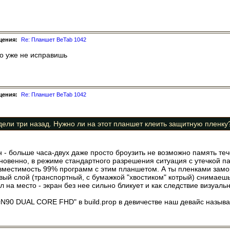
щения:
Re: Планшет BeTab 1042
но уже не исправишь
щения:
Re: Планшет BeTab 1042
дели три назад. Нужно ли на этот планшет клеить защитную пленку
- больше часа-двух даже просто броузить не возможно память тече
овенно, в режиме стандартного разрешения ситуация с утечкой памя
овместимость 99% программ с этим планшетом. А ты пленками зам
рвый слой (транспортный, с бумажкой "хвостиком" котрый) снимаеш
л на место - экран без нее сильно бликует и как следствие визуаль
uct=N90 DUAL CORE FHD" в build.prop в девичестве наш девайс назы