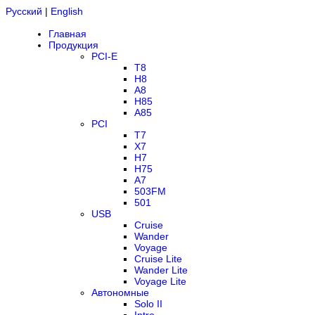
Русский
|
English
Главная
Продукция
PCI-E
T8
H8
A8
H85
A85
PCI
T7
X7
H7
H75
A7
503FM
501
USB
Cruise
Wander
Voyage
Cruise Lite
Wander Lite
Voyage Lite
Автономные
Solo II