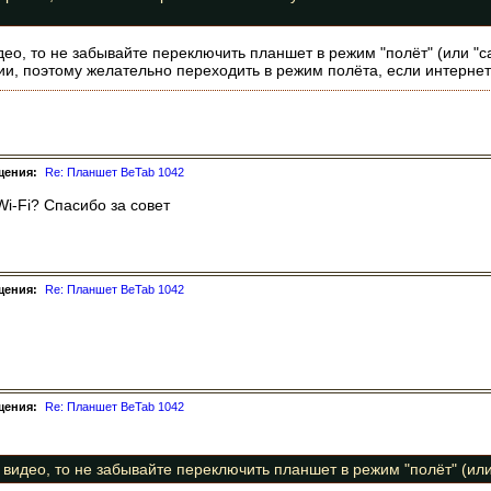
део, то не забывайте переключить планшет в режим "полёт" (или "са
и, поэтому желательно переходить в режим полёта, если интернет
щения:
Re: Планшет BeTab 1042
Wi-Fi? Спасибо за совет
щения:
Re: Планшет BeTab 1042
щения:
Re: Планшет BeTab 1042
 видео, то не забывайте переключить планшет в режим "полёт" (или 