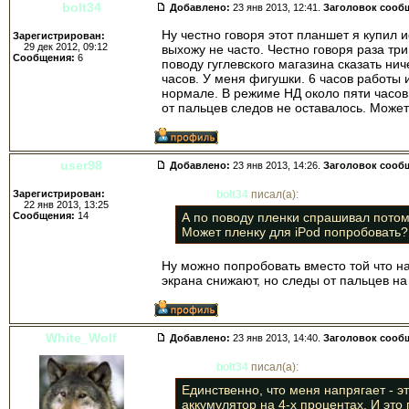
bolt34
Добавлено:
23 янв 2013, 12:41.
Заголовок сооб
Ну честно говоря этот планшет я купил 
Зарегистрирован:
29 дек 2012, 09:12
выхожу не часто. Честно говоря раза тр
Сообщения:
6
поводу гуглевского магазина сказать ни
часов. У меня фигушки. 6 часов работы и
нормале. В режиме НД около пяти часов.
от пальцев следов не оставалось. Может
user98
Добавлено:
23 янв 2013, 14:26.
Заголовок сооб
Зарегистрирован:
bolt34
писал(а):
22 янв 2013, 13:25
Сообщения:
14
А по поводу пленки спрашивал потому
Может пленку для iPod попробовать?
Ну можно попробовать вместо той что на
экрана снижают, но следы от пальцев н
White_Wolf
Добавлено:
23 янв 2013, 14:40.
Заголовок сооб
bolt34
писал(а):
Единственно, что меня напрягает - э
аккумулятор на 4-х процентах. И это