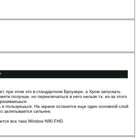
?
т, при этом это в стандартном Броузере, а Хром запускать
ти получше, но переключаться в него нельзя т.к. из-за этого
орачиваешься.
ь и пользуешься, На экране останется еще один основной слой
но заляпывается сильнее.
вается все таки Window N90 FHD.