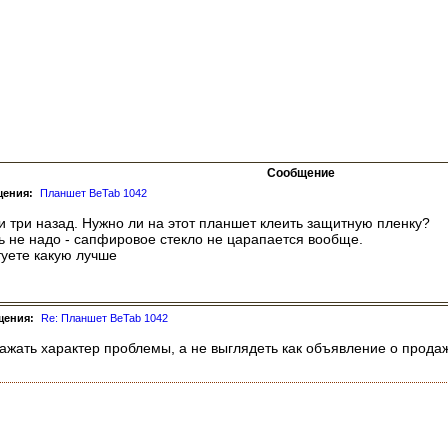
Сообщение
щения:
Планшет BeTab 1042
и три назад. Нужно ли на этот планшет клеить защитную пленку?
ь не надо - сапфировое стекло не царапается вообще.
туете какую лучше
щения:
Re: Планшет BeTab 1042
ажать характер проблемы, а не выглядеть как объявление о продаж