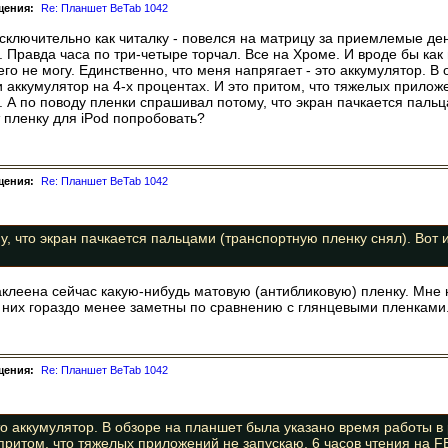
щения:
Re: Планшет BeTab 1042
исключительно как читалку - повелся на матрицу за приемлемые ден
и. Правда часа по три-четыре торчал. Все на Хроме. И вроде бы как
чего не могу. Единственно, что меня напрягает - это аккумулятор. 
 аккумулятор на 4-х процентах. И это притом, что тяжелых приложе
 А по поводу пленки спрашивал потому, что экран пачкается пальц
 пленку для iPod попробовать?
щения:
Re: Планшет BeTab 1042
, что экран пачкается пальцами (транспортную пленку снял). Вот и
клеена сейчас какую-нибудь матовую (антибликовую) пленку. Мне н
а них гораздо менее заметны по сравнению с глянцевыми пленками
щения:
Re: Планшет BeTab 1042
то аккумулятор. В обзоре на планшет была указано время работы в
 притом, что тяжелых приложений не запускаю. 6 часов чтения на F