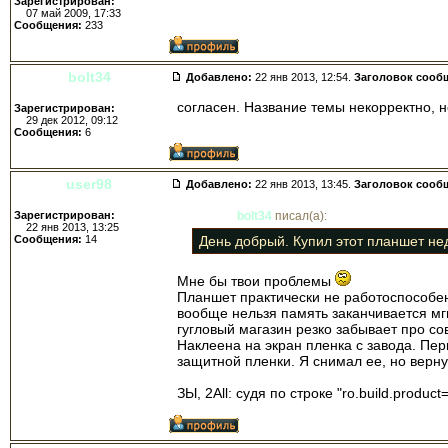
Зарегистрирован:
07 май 2009, 17:33
Сообщения:
233
bolt34
Добавлено:
22 янв 2013, 12:54.
Заголовок сооб
согласен. Название темы некорректно, 
Зарегистрирован:
29 дек 2012, 09:12
Сообщения:
6
user98
Добавлено:
22 янв 2013, 13:45.
Заголовок сооб
Зарегистрирован:
bolt34
писал(а):
22 янв 2013, 13:25
Сообщения:
14
День добрый. Купил этот планшет не
Мне бы твои проблемы
Планшет практически не работоспособен 
вообще нельзя память заканчивается мгн
гугловый магазин резко забывает про с
Наклеена на экран пленка с завода. Пе
защитной пленки. Я снимал ее, но верну
ЗЫ, 2All: судя по строке "ro.build.prod