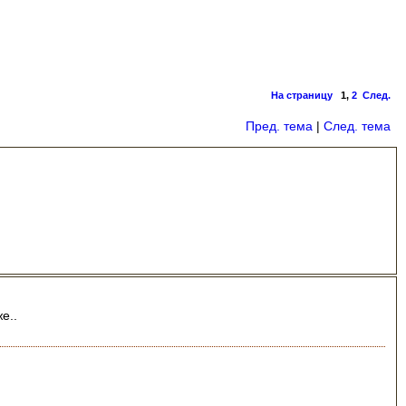
На страницу
1
,
2
След.
Пред. тема
|
След. тема
е..