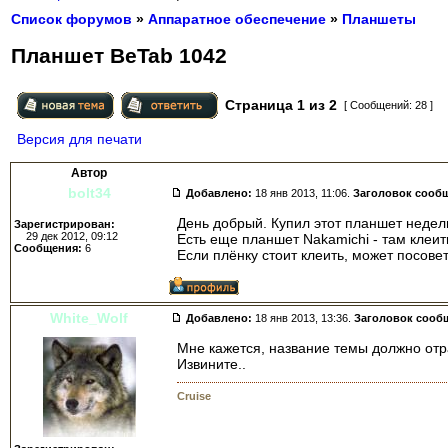
Список форумов
»
Аппаратное обеспечение
»
Планшеты
Планшет BeTab 1042
Страница
1
из
2
[ Сообщений: 28 ]
Версия для печати
Автор
bolt34
Добавлено:
18 янв 2013, 11:06.
Заголовок сооб
День добрый. Купил этот планшет недел
Зарегистрирован:
29 дек 2012, 09:12
Есть еще планшет Nakamichi - там клеит
Сообщения:
6
Если плёнку стоит клеить, может посове
White_Wolf
Добавлено:
18 янв 2013, 13:36.
Заголовок сооб
Мне кажется, название темы должно отр
Извините..
Cruise