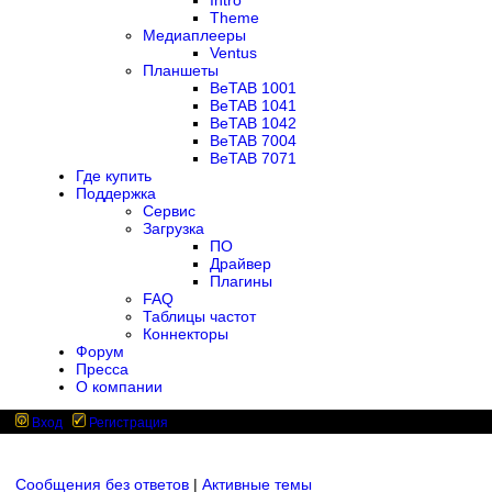
Intro
Theme
Медиаплееры
Ventus
Планшеты
BeTAB 1001
BeTAB 1041
BeTAB 1042
BeTAB 7004
BeTAB 7071
Где купить
Поддержка
Сервис
Загрузка
ПО
Драйвер
Плагины
FAQ
Таблицы частот
Коннекторы
Форум
Пресса
О компании
Вход
Регистрация
Сообщения без ответов
|
Активные темы