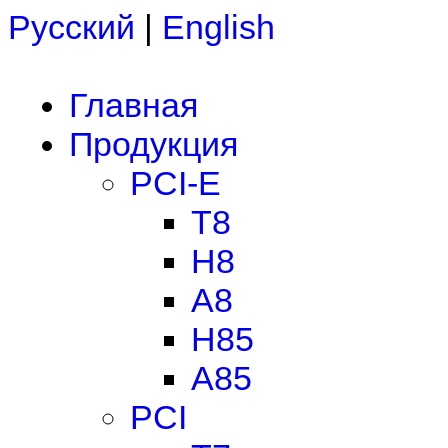
Русский
|
English
Главная
Продукция
PCI-E
T8
H8
A8
H85
A85
PCI