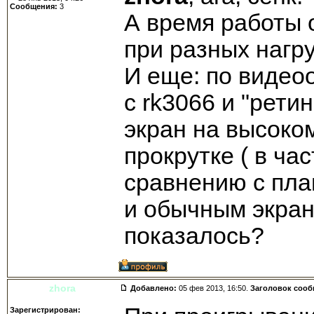
Сообщения:
3
А время работы 
при разных нагру
И еще: по видео
с rk3066 и "рети
экран на высоко
прокрутке ( в час
сравнению с пла
и обычным экран
показалось?
zhora
Добавлено:
05 фев 2013, 16:50.
Заголовок соо
Зарегистрирован: