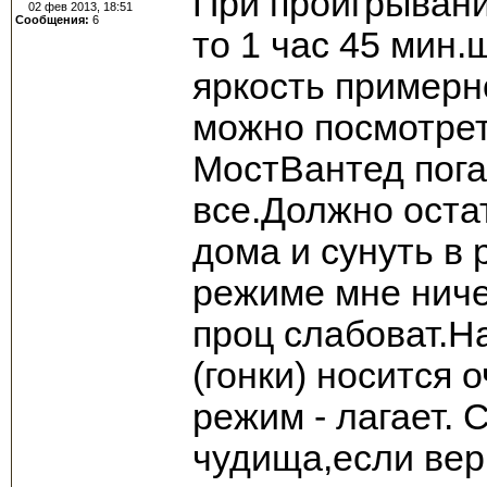
При проигрывани
02 фев 2013, 18:51
Сообщения:
6
то 1 час 45 мин.
яркость примерн
можно посмотрет
МостВантед пога
все.Должно оста
дома и сунуть в 
режиме мне ниче
проц слабоват.Н
(гонки) носится
режим - лагает. 
чудища,если вери