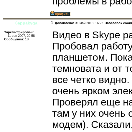
проблемы в раб
6appakyga
Добавлено:
31 май 2013, 16:22.
Заголовок сооб
Видео в Skype р
Зарегистрирован:
11 сен 2007, 20:58
Сообщения:
18
Пробовал работу
планшетом. Пока
темновата и от т
все четко видно
очень ярком эле
Проверял еще на
там у них очень
модем). Сказали,