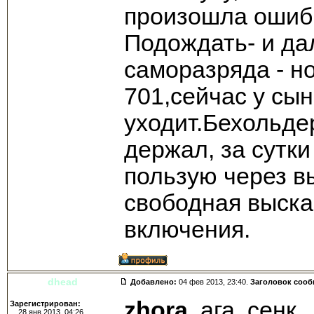
произошла ошибк
Подождать- и да
саморазряда - н
701,сейчас у сын
уходит.Бехольде
держал, за сутк
пользую через в
свободная выска
включения.
dhead
Добавлено:
04 фев 2013, 23:40.
Заголовок соо
zhora
, ага, сенк.
Зарегистрирован:
28 янв 2013, 04:26