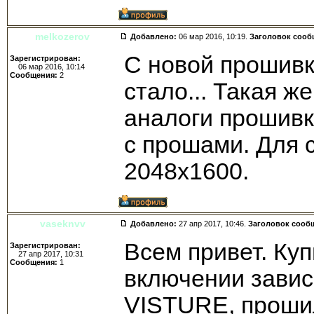
melkozerov
Добавлено:
06 мар 2016, 10:19.
Заголовок сооб
С новой прошивк
Зарегистрирован:
06 мар 2016, 10:14
Сообщения:
2
стало... Такая ж
аналоги прошивк
с прошами. Для 
2048х1600.
vaseknvv
Добавлено:
27 апр 2017, 10:46.
Заголовок сооб
Всем привет. Куп
Зарегистрирован:
27 апр 2017, 10:31
Сообщения:
1
включении завис
VISTURE, проши