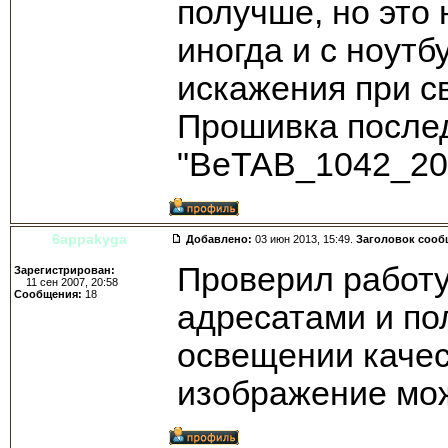
получше, но это 
иногда и с ноутб
искажения при св
Прошивка после
"BeTAB_1042_20
6appakyga
Добавлено:
03 июн 2013, 15:49.
Заголовок сооб
Проверил работу
Зарегистрирован:
11 сен 2007, 20:58
Сообщения:
18
адресатами и по
освещении качест
изображение мож