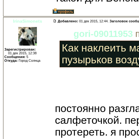
IrinaSimonets
Добавлено:
01 дек 2015, 12:44.
Заголовок сооб
gori-09011953
п
Как наклеить м
Зарегистрирован:
01 дек 2015, 12:38
пузырьков возд
Сообщения:
5
Откуда:
Город Солнца
постоянно разгл
салфеточкой. пе
протереть. я про