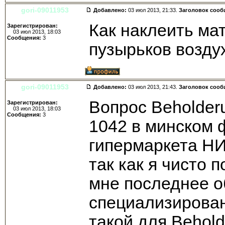
gori-09011953
Добавлено:
03 июл 2013, 21:33.
Заголовок сооб
Как наклеить ма
Зарегистрирован:
03 июл 2013, 18:03
Сообщения:
3
пузырьков возду
gori-09011953
Добавлено:
03 июл 2013, 21:43.
Заголовок сооб
Вопрос Beholder
Зарегистрирован:
03 июл 2013, 18:03
Сообщения:
3
1042 в минском 
гипермаркета НИ
так как я чисто 
мне последнее о
специализирован
такой для Behol