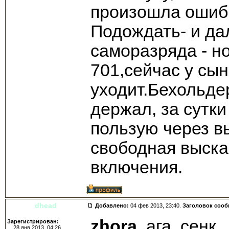
произошла ошибк
Подождать- и да
саморазряда - н
701,сейчас у сын
уходит.Бехольде
держал, за сутк
пользую через в
свободная выска
включения.
dhead
Добавлено:
04 фев 2013, 23:40.
Заголовок соо
zhora
, ага, сенк.
Зарегистрирован:
28 янв 2013, 04:26