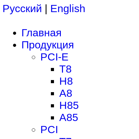
Русский
|
English
Главная
Продукция
PCI-E
T8
H8
A8
H85
A85
PCI