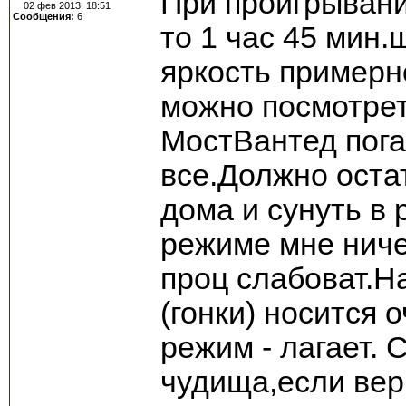
При проигрывани
02 фев 2013, 18:51
Сообщения:
6
то 1 час 45 мин.
яркость примерн
можно посмотрет
МостВантед пога
все.Должно оста
дома и сунуть в 
режиме мне ниче
проц слабоват.Н
(гонки) носится
режим - лагает. 
чудища,если вери