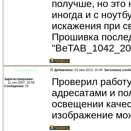
получше, но это 
иногда и с ноутб
искажения при св
Прошивка после
"BeTAB_1042_20
6appakyga
Добавлено:
03 июн 2013, 15:49.
Заголовок сооб
Проверил работу
Зарегистрирован:
11 сен 2007, 20:58
Сообщения:
18
адресатами и по
освещении качест
изображение мож