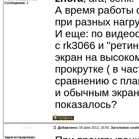
Сообщения:
3
А время работы 
при разных нагру
И еще: по видео
с rk3066 и "рети
экран на высоко
прокрутке ( в час
сравнению с пла
и обычным экран
показалось?
zhora
Добавлено:
05 фев 2013, 16:50.
Заголовок соо
Зарегистрирован: