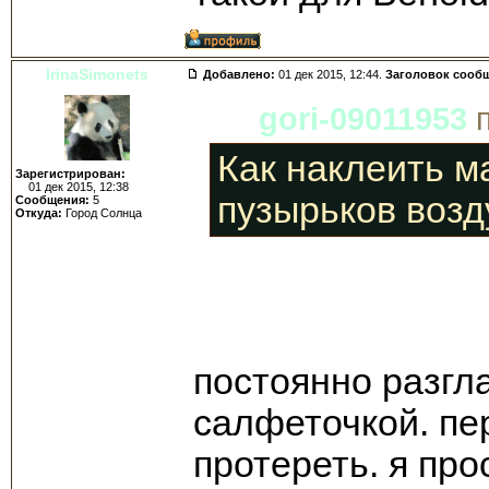
IrinaSimonets
Добавлено:
01 дек 2015, 12:44.
Заголовок сооб
gori-09011953
п
Как наклеить м
Зарегистрирован:
01 дек 2015, 12:38
пузырьков возд
Сообщения:
5
Откуда:
Город Солнца
постоянно разгл
салфеточкой. пе
протереть. я про