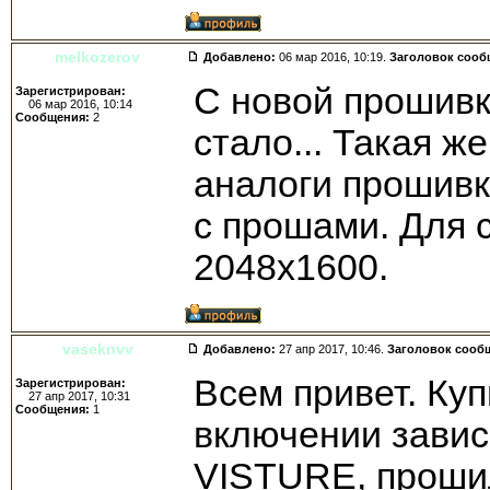
melkozerov
Добавлено:
06 мар 2016, 10:19.
Заголовок сооб
С новой прошивк
Зарегистрирован:
06 мар 2016, 10:14
Сообщения:
2
стало... Такая ж
аналоги прошивк
с прошами. Для 
2048х1600.
vaseknvv
Добавлено:
27 апр 2017, 10:46.
Заголовок сооб
Всем привет. Куп
Зарегистрирован:
27 апр 2017, 10:31
Сообщения:
1
включении завис
VISTURE, проши