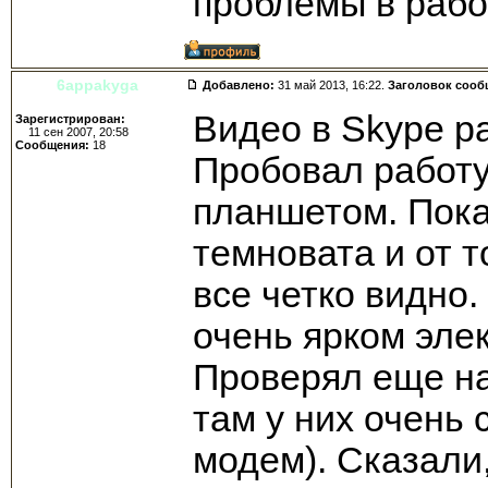
проблемы в раб
6appakyga
Добавлено:
31 май 2013, 16:22.
Заголовок сооб
Видео в Skype р
Зарегистрирован:
11 сен 2007, 20:58
Сообщения:
18
Пробовал работу
планшетом. Пока
темновата и от т
все четко видно
очень ярком эле
Проверял еще на
там у них очень
модем). Сказали,