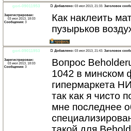
gori-09011953
Добавлено:
03 июл 2013, 21:33.
Заголовок сооб
Как наклеить ма
Зарегистрирован:
03 июл 2013, 18:03
Сообщения:
3
пузырьков возду
gori-09011953
Добавлено:
03 июл 2013, 21:43.
Заголовок сооб
Вопрос Beholder
Зарегистрирован:
03 июл 2013, 18:03
Сообщения:
3
1042 в минском 
гипермаркета НИ
так как я чисто 
мне последнее о
специализирован
такой для Behol