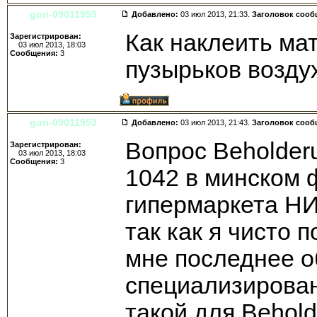
gori-09011953
Добавлено:
03 июл 2013, 21:33.
Заголовок сооб
Как наклеить ма
Зарегистрирован:
03 июл 2013, 18:03
Сообщения:
3
пузырьков возду
gori-09011953
Добавлено:
03 июл 2013, 21:43.
Заголовок сооб
Вопрос Beholder
Зарегистрирован:
03 июл 2013, 18:03
Сообщения:
3
1042 в минском 
гипермаркета НИ
так как я чисто 
мне последнее о
специализирован
такой для Behol