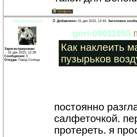
IrinaSimonets
Добавлено:
01 дек 2015, 12:44.
Заголовок сооб
gori-09011953
п
Как наклеить м
Зарегистрирован:
01 дек 2015, 12:38
пузырьков возд
Сообщения:
5
Откуда:
Город Солнца
постоянно разгл
салфеточкой. пе
протереть. я про