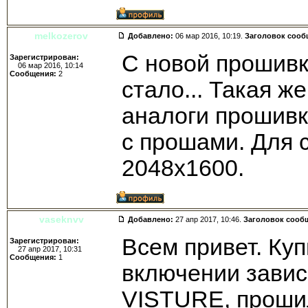
melkozerov
Добавлено:
06 мар 2016, 10:19.
Заголовок сооб
С новой прошивк
Зарегистрирован:
06 мар 2016, 10:14
Сообщения:
2
стало... Такая ж
аналоги прошивк
с прошами. Для 
2048х1600.
vaseknvv
Добавлено:
27 апр 2017, 10:46.
Заголовок сооб
Всем привет. Куп
Зарегистрирован:
27 апр 2017, 10:31
Сообщения:
1
включении завис
VISTURE, проши