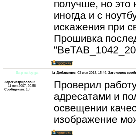
получше, но это 
иногда и с ноутб
искажения при св
Прошивка после
"BeTAB_1042_20
6appakyga
Добавлено:
03 июн 2013, 15:49.
Заголовок сооб
Проверил работу
Зарегистрирован:
11 сен 2007, 20:58
Сообщения:
18
адресатами и по
освещении качест
изображение мож