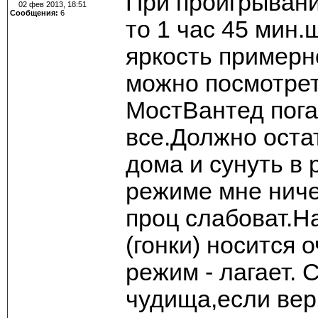
При проигрывани
02 фев 2013, 18:51
Сообщения:
6
то 1 час 45 мин.
яркость примерн
можно посмотрет
МостВантед пога
все.Должно оста
дома и сунуть в 
режиме мне ниче
проц слабоват.Н
(гонки) носится
режим - лагает. 
чудища,если вери