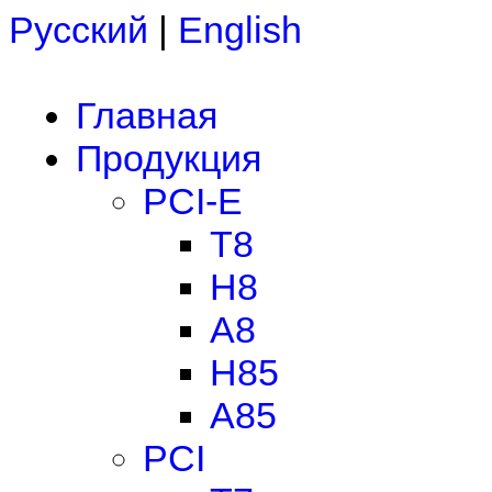
Русский
|
English
Главная
Продукция
PCI-E
T8
H8
A8
H85
A85
PCI