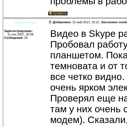
проблемы в раб
6appakyga
Добавлено:
31 май 2013, 16:22.
Заголовок сооб
Видео в Skype р
Зарегистрирован:
11 сен 2007, 20:58
Сообщения:
18
Пробовал работу
планшетом. Пока
темновата и от т
все четко видно
очень ярком эле
Проверял еще на
там у них очень
модем). Сказали,