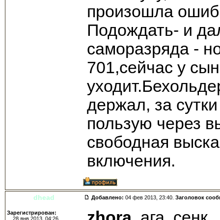
произошла ошибк
Подождать- и да
саморазряда - н
701,сейчас у сын
уходит.Бехольде
держал, за сутк
пользую через в
свободная выска
включения.
dhead
Добавлено:
04 фев 2013, 23:40.
Заголовок соо
zhora
, ага, сенк.
Зарегистрирован:
28 янв 2013, 04:26