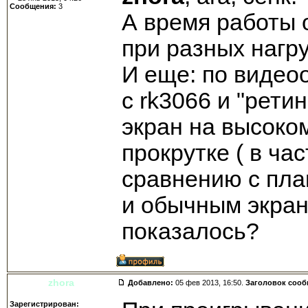
Сообщения:
3
А время работы 
при разных нагру
И еще: по видео
с rk3066 и "рети
экран на высоко
прокрутке ( в час
сравнению с пла
и обычным экран
показалось?
zhora
Добавлено:
05 фев 2013, 16:50.
Заголовок соо
Зарегистрирован: