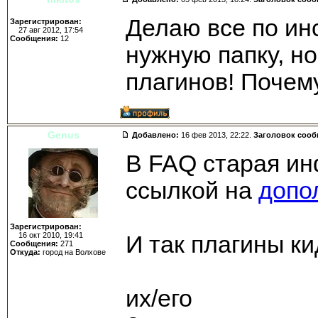
Делаю все по ин
Зарегистрирован:
27 авг 2012, 17:54
Сообщения:
12
нужную папку, н
плагинов! Почем
Genus
Добавлено:
16 фев 2013, 22:22.
Заголовок соо
В FAQ старая ин
ссылкой на
допо
Зарегистрирован:
16 окт 2010, 19:41
И так плагины к
Сообщения:
271
Откуда:
город на Волхове
files/BeholdTV/Pl
их/его