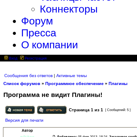
Коннекторы
Форум
Пресса
О компании
Вход
Регистрация
Сообщения без ответов
|
Активные темы
Список форумов
»
Программное обеспечение
»
Плагины
Программа не видит Плагины!
Страница
1
из
1
[ Сообщений: 5 ]
Версия для печати
Автор
nikitos
Добавлено:
05 фев 2013, 18:24.
Заголовок соо