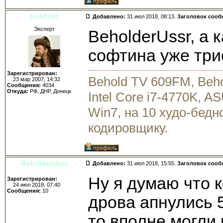
hd44780
Добавлено:
31 июл 2018, 08:13.
Заголовок сооб
Эксперт
BeholderUssr, а 
софтина уже три
Зарегистрирован:
Behold TV 609FM, Beh
23 мар 2007, 14:32
Сообщения:
4034
Откуда:
РФ, ДНР, Донецк
Intel Core i7-4770K, 
Win7, на 10 худо-бедн
кодировщику.
BeholderUssr
Добавлено:
31 июл 2018, 15:55.
Заголовок сооб
Ну я думаю что 
Зарегистрирован:
24 июл 2018, 07:40
Сообщения:
10
дрова апнулись 5
то вполне могли 