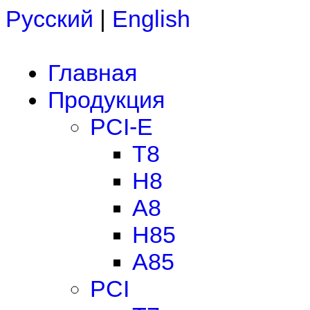
Русский
|
English
Главная
Продукция
PCI-E
T8
H8
A8
H85
A85
PCI