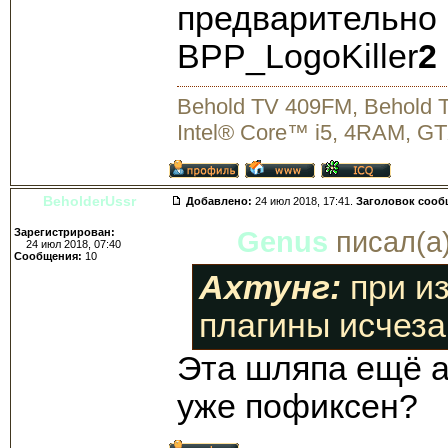
предварительно
BPP_LogoKiller
2
Behold TV 409FM, Behold
Intel® Core™ i5, 4RAM, GT
BeholderUssr
Добавлено:
24 июл 2018, 17:41.
Заголовок сооб
Зарегистрирован:
Genus
писал(а)
24 июл 2018, 07:40
Сообщения:
10
Ахтунг:
при из
плагины исчеза
Эта шляпа ещё а
уже пофиксен?