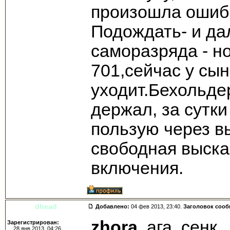
произошла ошибк
Подождать- и да
саморазряда - н
701,сейчас у сын
уходит.Бехольде
держал, за сутк
пользую через в
свободная выска
включения.
dhead
Добавлено:
04 фев 2013, 23:40.
Заголовок соо
zhora
, ага, сенк.
Зарегистрирован:
28 янв 2013, 04:26