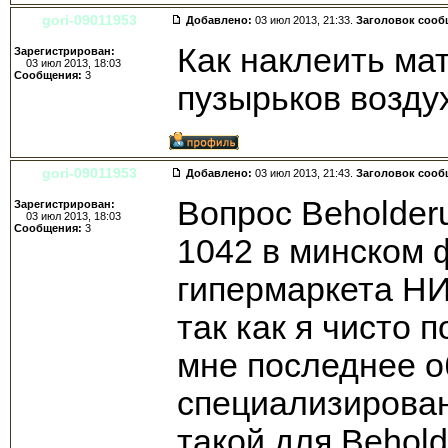
gori-09011953
Добавлено:
03 июл 2013, 21:33.
Заголовок сооб
Как наклеить ма
Зарегистрирован:
03 июл 2013, 18:03
Сообщения:
3
пузырьков возду
gori-09011953
Добавлено:
03 июл 2013, 21:43.
Заголовок сооб
Вопрос Beholder
Зарегистрирован:
03 июл 2013, 18:03
Сообщения:
3
1042 в минском 
гипермаркета НИ
так как я чисто 
мне последнее о
специализирован
такой для Behol