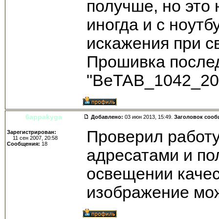
получше, но это 
иногда и с ноутб
искажения при св
Прошивка после
"BeTAB_1042_20
6appakyga
Добавлено:
03 июн 2013, 15:49.
Заголовок сооб
Проверил работу
Зарегистрирован:
11 сен 2007, 20:58
Сообщения:
18
адресатами и по
освещении качест
изображение мож