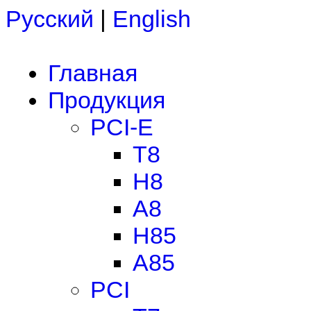
Русский
|
English
Главная
Продукция
PCI-E
T8
H8
A8
H85
A85
PCI