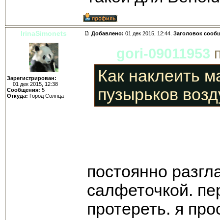
IrinaSimonets
Добавлено:
01 дек 2015, 12:44.
Заголовок сооб
gori-09011953
п
Как наклеить м
Зарегистрирован:
01 дек 2015, 12:38
пузырьков возд
Сообщения:
5
Откуда:
Город Солнца
постоянно разгл
салфеточкой. пе
протереть. я про