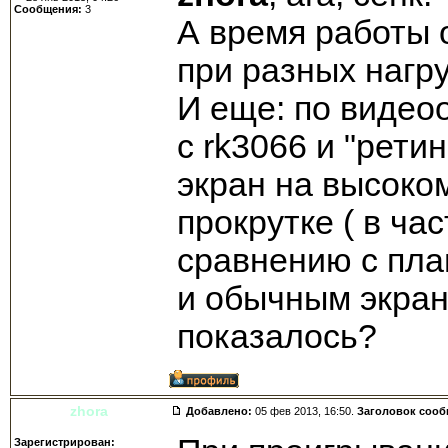
Сообщения:
3
А время работы 
при разных нагру
И еще: по видео
с rk3066 и "рети
экран на высоко
прокрутке ( в час
сравнению с пла
и обычным экран
показалось?
zhora
Добавлено:
05 фев 2013, 16:50.
Заголовок соо
Зарегистрирован: