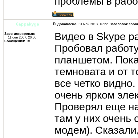
проблемы в раб
6appakyga
Добавлено:
31 май 2013, 16:22.
Заголовок сооб
Видео в Skype р
Зарегистрирован:
11 сен 2007, 20:58
Сообщения:
18
Пробовал работу
планшетом. Пока
темновата и от т
все четко видно
очень ярком эле
Проверял еще на
там у них очень
модем). Сказали,