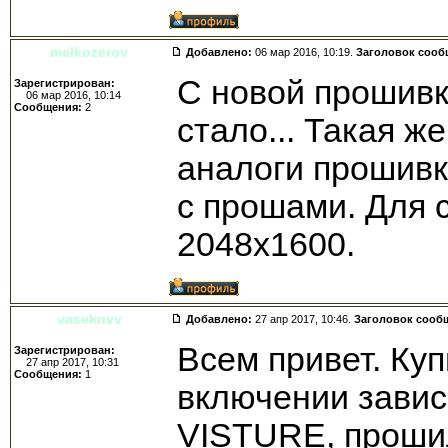
melkozerov
Добавлено:
06 мар 2016, 10:19.
Заголовок сооб
С новой прошивк
Зарегистрирован:
06 мар 2016, 10:14
Сообщения:
2
стало... Такая ж
аналоги прошивк
с прошами. Для 
2048х1600.
vaseknvv
Добавлено:
27 апр 2017, 10:46.
Заголовок сооб
Всем привет. Куп
Зарегистрирован:
27 апр 2017, 10:31
Сообщения:
1
включении завис
VISTURE, проши