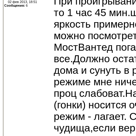
При проигрывани
02 фев 2013, 18:51
Сообщения:
6
то 1 час 45 мин.
яркость примерн
можно посмотрет
МостВантед пога
все.Должно оста
дома и сунуть в 
режиме мне ниче
проц слабоват.Н
(гонки) носится
режим - лагает. 
чудища,если вери