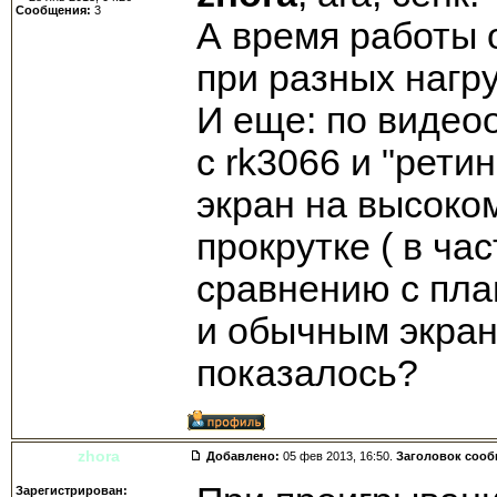
Сообщения:
3
А время работы 
при разных нагру
И еще: по видео
с rk3066 и "рети
экран на высоко
прокрутке ( в час
сравнению с пла
и обычным экран
показалось?
zhora
Добавлено:
05 фев 2013, 16:50.
Заголовок соо
Зарегистрирован: