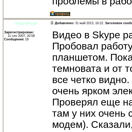
проблемы в раб
6appakyga
Добавлено:
31 май 2013, 16:22.
Заголовок сооб
Видео в Skype р
Зарегистрирован:
11 сен 2007, 20:58
Сообщения:
18
Пробовал работу
планшетом. Пока
темновата и от т
все четко видно
очень ярком эле
Проверял еще на
там у них очень
модем). Сказали,