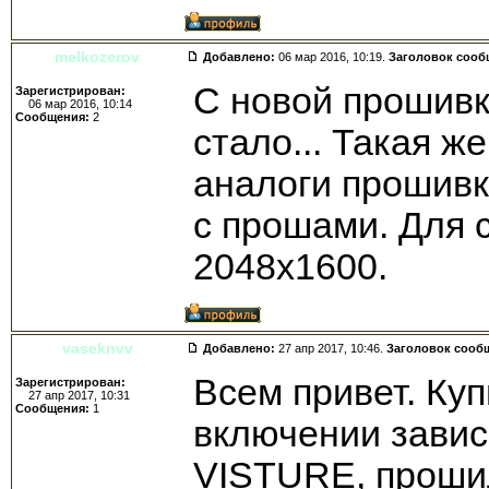
melkozerov
Добавлено:
06 мар 2016, 10:19.
Заголовок сооб
С новой прошивк
Зарегистрирован:
06 мар 2016, 10:14
Сообщения:
2
стало... Такая ж
аналоги прошивк
с прошами. Для 
2048х1600.
vaseknvv
Добавлено:
27 апр 2017, 10:46.
Заголовок сооб
Всем привет. Куп
Зарегистрирован:
27 апр 2017, 10:31
Сообщения:
1
включении завис
VISTURE, проши