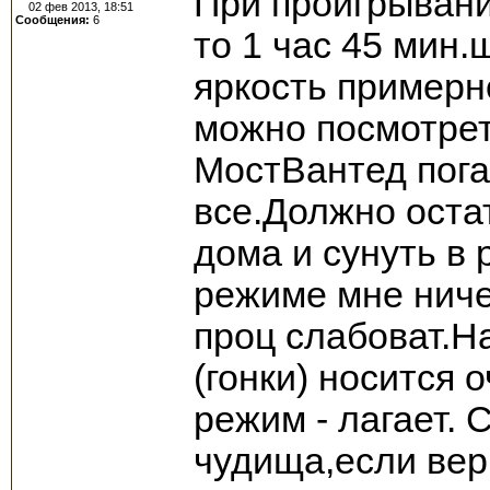
При проигрывани
02 фев 2013, 18:51
Сообщения:
6
то 1 час 45 мин.
яркость примерн
можно посмотрет
МостВантед пога
все.Должно оста
дома и сунуть в 
режиме мне ниче
проц слабоват.Н
(гонки) носится
режим - лагает. 
чудища,если вери