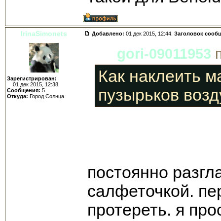
IrinaSimonets
Добавлено:
01 дек 2015, 12:44.
Заголовок сооб
gori-09011953
п
Как наклеить м
Зарегистрирован:
01 дек 2015, 12:38
пузырьков возд
Сообщения:
5
Откуда:
Город Солнца
постоянно разгл
салфеточкой. пе
протереть. я про