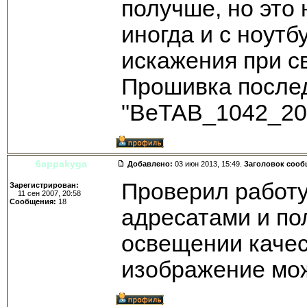
получше, но это 
иногда и с ноутб
искажения при св
Прошивка после
"BeTAB_1042_20
6appakyga
Добавлено:
03 июн 2013, 15:49.
Заголовок сооб
Проверил работу
Зарегистрирован:
11 сен 2007, 20:58
Сообщения:
18
адресатами и по
освещении качест
изображение мож