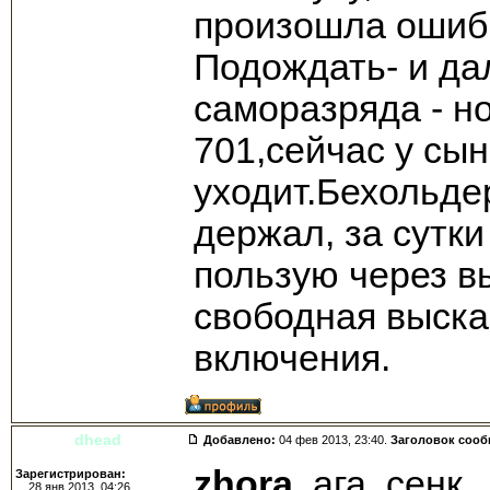
произошла ошибк
Подождать- и да
саморазряда - н
701,сейчас у сын
уходит.Бехольде
держал, за сутк
пользую через в
свободная выска
включения.
dhead
Добавлено:
04 фев 2013, 23:40.
Заголовок соо
zhora
, ага, сенк.
Зарегистрирован:
28 янв 2013, 04:26