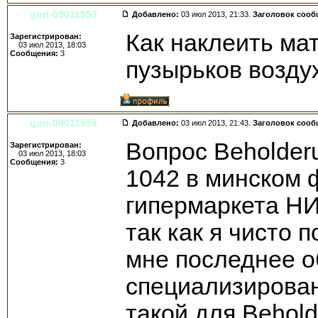
gori-09011953
Добавлено:
03 июл 2013, 21:33.
Заголовок сооб
Как наклеить ма
Зарегистрирован:
03 июл 2013, 18:03
Сообщения:
3
пузырьков возду
gori-09011953
Добавлено:
03 июл 2013, 21:43.
Заголовок сооб
Вопрос Beholder
Зарегистрирован:
03 июл 2013, 18:03
Сообщения:
3
1042 в минском 
гипермаркета НИ
так как я чисто 
мне последнее о
специализирован
такой для Behol