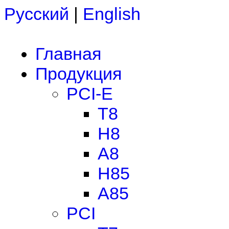
Русский
|
English
Главная
Продукция
PCI-E
T8
H8
A8
H85
A85
PCI