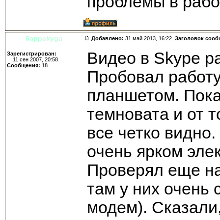
проблемы в раб
6appakyga
Добавлено:
31 май 2013, 16:22.
Заголовок сооб
Видео в Skype р
Зарегистрирован:
11 сен 2007, 20:58
Сообщения:
18
Пробовал работу
планшетом. Пока
темновата и от т
все четко видно
очень ярком эле
Проверял еще на
там у них очень
модем). Сказали,