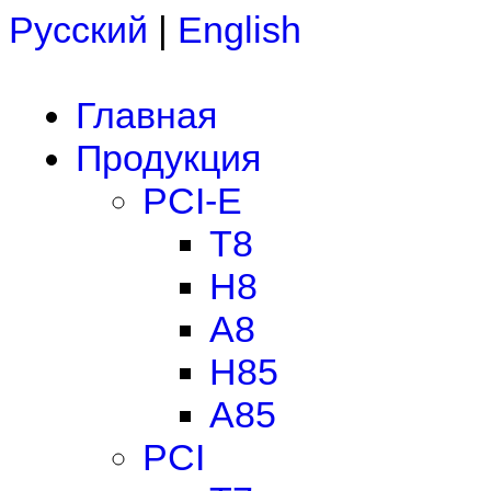
Русский
|
English
Главная
Продукция
PCI-E
T8
H8
A8
H85
A85
PCI