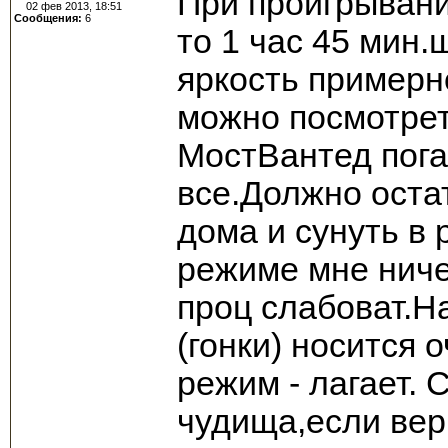
При проигрывани
02 фев 2013, 18:51
Сообщения:
6
то 1 час 45 мин.
яркость примерн
можно посмотрет
МостВантед пога
все.Должно оста
дома и сунуть в 
режиме мне ниче
проц слабоват.Н
(гонки) носится
режим - лагает. 
чудища,если вери