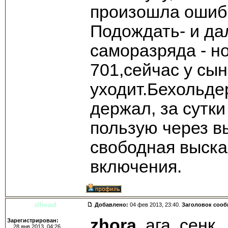
произошла ошибк
Подождать- и да
саморазряда - н
701,сейчас у сын
уходит.Бехольде
держал, за сутк
пользую через в
свободная выска
включения.
dhead
Добавлено:
04 фев 2013, 23:40.
Заголовок соо
zhora
, ага, сенк.
Зарегистрирован:
28 янв 2013, 04:26