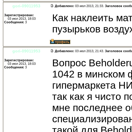
gori-09011953
Добавлено:
03 июл 2013, 21:33.
Заголовок сооб
Как наклеить ма
Зарегистрирован:
03 июл 2013, 18:03
Сообщения:
3
пузырьков возду
gori-09011953
Добавлено:
03 июл 2013, 21:43.
Заголовок сооб
Вопрос Beholder
Зарегистрирован:
03 июл 2013, 18:03
Сообщения:
3
1042 в минском 
гипермаркета НИ
так как я чисто 
мне последнее о
специализирован
такой для Behol