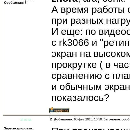
Сообщения:
3
А время работы 
при разных нагру
И еще: по видео
с rk3066 и "рети
экран на высоко
прокрутке ( в час
сравнению с пла
и обычным экран
показалось?
zhora
Добавлено:
05 фев 2013, 16:50.
Заголовок соо
Зарегистрирован: