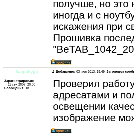
получше, но это 
иногда и с ноутб
искажения при св
Прошивка после
"BeTAB_1042_20
6appakyga
Добавлено:
03 июн 2013, 15:49.
Заголовок сооб
Проверил работу
Зарегистрирован:
11 сен 2007, 20:58
Сообщения:
18
адресатами и по
освещении качест
изображение мож