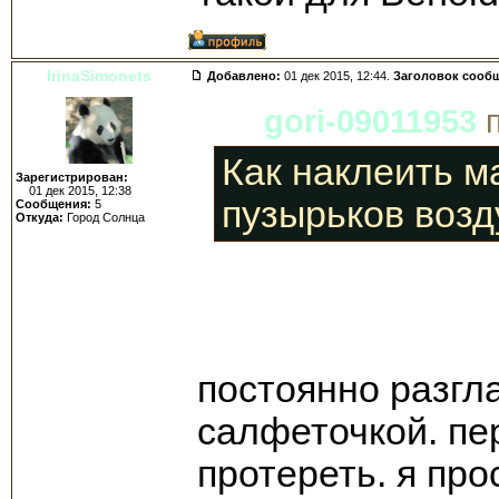
IrinaSimonets
Добавлено:
01 дек 2015, 12:44.
Заголовок сооб
gori-09011953
п
Как наклеить м
Зарегистрирован:
01 дек 2015, 12:38
пузырьков возд
Сообщения:
5
Откуда:
Город Солнца
постоянно разгл
салфеточкой. пе
протереть. я про