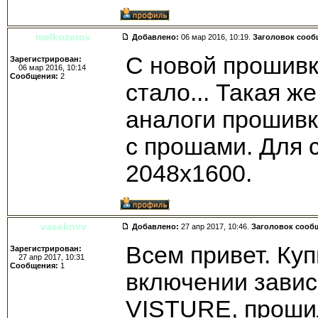
melkozerov
Добавлено:
06 мар 2016, 10:19.
Заголовок сооб
С новой прошивк
Зарегистрирован:
06 мар 2016, 10:14
Сообщения:
2
стало... Такая ж
аналоги прошивк
с прошами. Для 
2048х1600.
vaseknvv
Добавлено:
27 апр 2017, 10:46.
Заголовок сооб
Всем привет. Куп
Зарегистрирован:
27 апр 2017, 10:31
Сообщения:
1
включении завис
VISTURE, проши