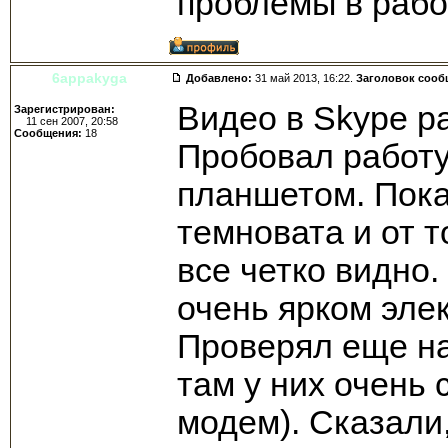
проблемы в раб
6appakyga
Добавлено:
31 май 2013, 16:22.
Заголовок сооб
Видео в Skype р
Зарегистрирован:
11 сен 2007, 20:58
Сообщения:
18
Пробовал работу
планшетом. Пока
темновата и от т
все четко видно
очень ярком эле
Проверял еще на
там у них очень
модем). Сказали,