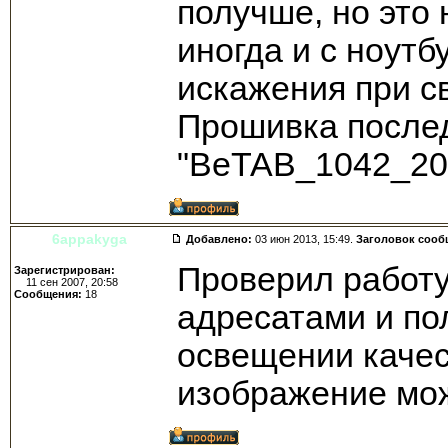
получше, но это 
иногда и с ноутб
искажения при св
Прошивка после
"BeTAB_1042_20
6appakyga
Добавлено:
03 июн 2013, 15:49.
Заголовок сооб
Проверил работу
Зарегистрирован:
11 сен 2007, 20:58
Сообщения:
18
адресатами и по
освещении качест
изображение мож