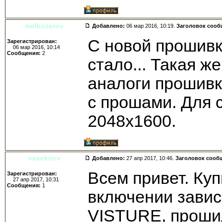
melkozerov
Добавлено:
06 мар 2016, 10:19.
Заголовок сооб
С новой прошивк
Зарегистрирован:
06 мар 2016, 10:14
Сообщения:
2
стало... Такая ж
аналоги прошивк
с прошами. Для 
2048х1600.
vaseknvv
Добавлено:
27 апр 2017, 10:46.
Заголовок сооб
Всем привет. Куп
Зарегистрирован:
27 апр 2017, 10:31
Сообщения:
1
включении завис
VISTURE, проши