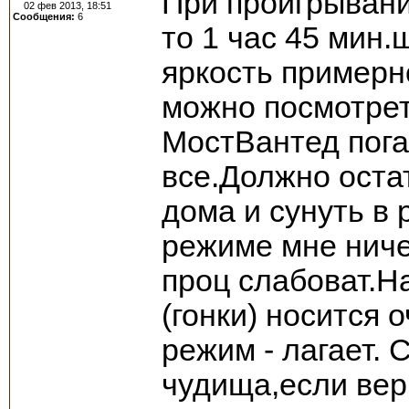
При проигрывани
02 фев 2013, 18:51
Сообщения:
6
то 1 час 45 мин.
яркость примерн
можно посмотрет
МостВантед пога
все.Должно оста
дома и сунуть в 
режиме мне ниче
проц слабоват.Н
(гонки) носится
режим - лагает. 
чудища,если вери