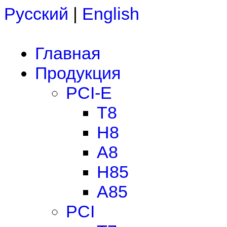
Русский
|
English
Главная
Продукция
PCI-E
T8
H8
A8
H85
A85
PCI