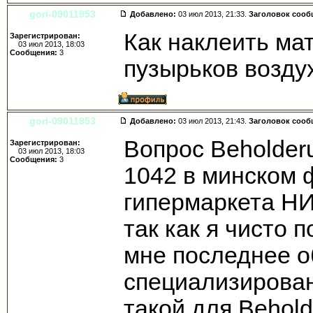
gori-09011953
Добавлено:
03 июл 2013, 21:33.
Заголовок сооб
Как наклеить ма
Зарегистрирован:
03 июл 2013, 18:03
Сообщения:
3
пузырьков возду
gori-09011953
Добавлено:
03 июл 2013, 21:43.
Заголовок сооб
Вопрос Beholder
Зарегистрирован:
03 июл 2013, 18:03
Сообщения:
3
1042 в минском 
гипермаркета НИ
так как я чисто 
мне последнее о
специализирован
такой для Behol