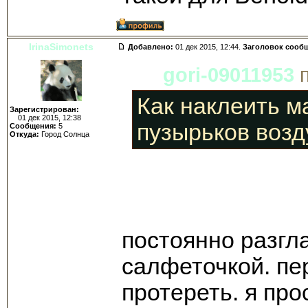
IrinaSimonets
Добавлено:
01 дек 2015, 12:44.
Заголовок сооб
gori-09011953
п
Как наклеить м
Зарегистрирован:
01 дек 2015, 12:38
пузырьков возд
Сообщения:
5
Откуда:
Город Солнца
постоянно разгл
салфеточкой. пе
протереть. я про