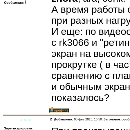
Сообщения:
3
А время работы 
при разных нагру
И еще: по видео
с rk3066 и "рети
экран на высоко
прокрутке ( в час
сравнению с пла
и обычным экран
показалось?
zhora
Добавлено:
05 фев 2013, 16:50.
Заголовок соо
Зарегистрирован: