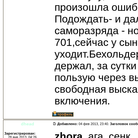
произошла ошибк
Подождать- и да
саморазряда - н
701,сейчас у сын
уходит.Бехольде
держал, за сутк
пользую через в
свободная выска
включения.
dhead
Добавлено:
04 фев 2013, 23:40.
Заголовок соо
zhora
, ага, сенк.
Зарегистрирован:
28 янв 2013, 04:26